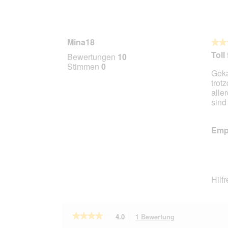
Mina18
★★
★★
4
Toll
Bewertungen
10
von
Stimmen
0
Geka
5
trotz
Stern
alle
sind
Empf
Hilf
★★★★★
★★★★★
4.0
1 Bewertung
Mit
dieser
4