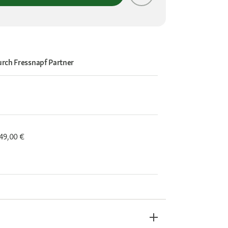
urch
Fressnapf Partner
 49,00 €