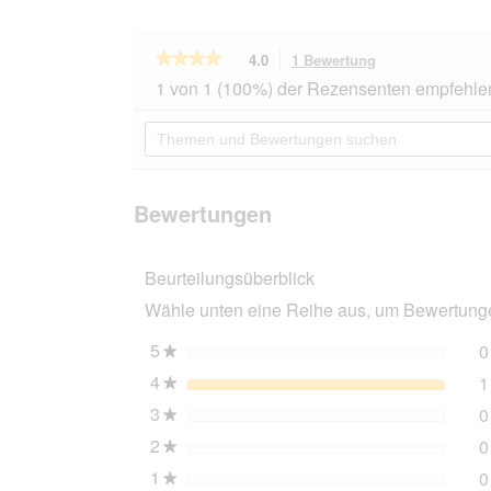
★★★★★
★★★★★
4.0
1 Bewertung
Mit
dieser
4
1 von 1 (100%) der Rezensenten empfehle
von
Aktion
5
navigierst
Themen
Sternen.
du
und
Bewertungen
zu
Bewertungen
lesen
den
suchen
für
Bewertungen.
Rohrschneider
Bewertungen
®
Haustiertreppe
mit
Beurteilungsüberblick
rutschfester
Unterseite
Wähle unten eine Reihe aus, um Bewertungen
und
abnehmbarem
Cordbezug
5
Sterne
0
★
beige
4
Sterne
1
★
3
Sterne
0
★
2
Sterne
0
★
1
Sterne
0
★