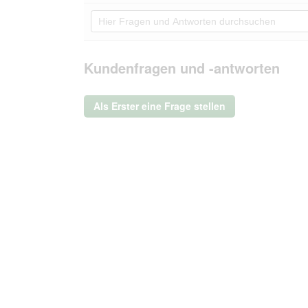
von
Aktion
Hier
5
navigierst
Fragen
Sternen.
du
und
Bewertungen
zu
Antworten
lesen
den
durchsuchen
Kundenfragen und -antworten
für
Bewertungen.
Rohrschneider
®
Haustiertreppe
Als Erster eine Frage stellen
mit
rutschfester
Unterseite
und
abnehmbarem
Cordbezug
beige