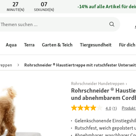
27
07
-14% auf alle Artikel für de
MINUTE(N)
SEKUNDE(N)
Aqua
Terra
Garten & Teich
Tiergesundheit
Für dich
reppen
Rohrschneider ® Haustiertreppe mit rutschfester Unterse
Rohrschneider Hundetreppen
Rohrschneider ® Haustie
und abnehmbarem Cordb
4.0
(1)
Produkt
Gelenkschonende Einstiegshil
Rutschfest, weich gepolstert u
Abnehmbarer, waschbarer Cor