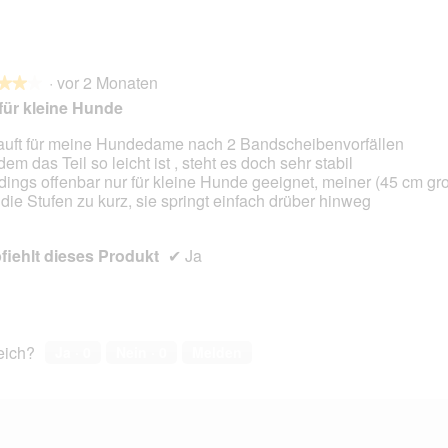
·
vor 2 Monaten
★★★
★★★
 für kleine Hunde
uft für meine Hundedame nach 2 Bandscheibenvorfällen
dem das Teil so leicht ist , steht es doch sehr stabil
en.
rdings offenbar nur für kleine Hunde geeignet, meiner (45 cm gr
 die Stufen zu kurz, sie springt einfach drüber hinweg
iehlt dieses Produkt
✔
Ja
reich?
Ja ·
0
Nein ·
0
Melden