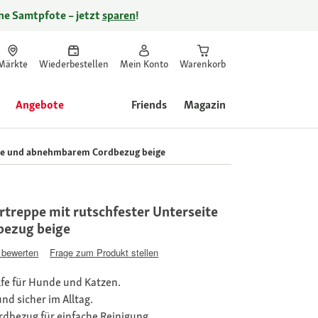
ine Samtpfote – jetzt
sparen
!
Märkte
Wiederbestellen
Mein Konto
Warenkorb
Angebote
Friends
Magazin
ite und abnehmbarem Cordbezug beige
rtreppe mit rutschfester Unterseite
ezug beige
 bewerten
Frage zum Produkt stellen
fe für Hunde und Katzen.
nd sicher im Alltag.
dbezug für einfache Reinigung.