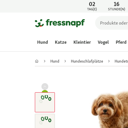
02
16
TAG(E)
STUNDE(N)
Hund
Katze
Kleintier
Vogel
Pferd
Hund
Hundeschlafplätze
Hundet