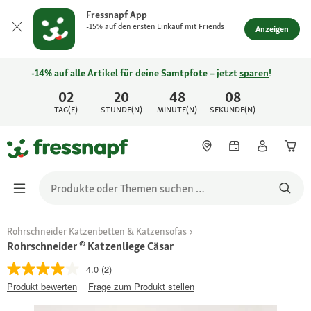
Fressnapf App
-15% auf den ersten Einkauf mit Friends
Anzeigen
-14% auf alle Artikel für deine Samtpfote – jetzt
sparen
!
02
20
48
08
TAG(E)
STUNDE(N)
MINUTE(N)
SEKUNDE(N)
Rohrschneider Katzenbetten & Katzensofas
Rohrschneider ® Katzenliege Cäsar
4.0
(2)
Produkt bewerten
Frage zum Produkt stellen