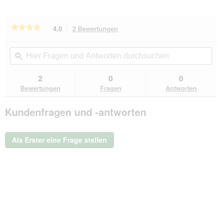
★★★★★
★★★★★
4.0
2 Bewertungen
Mit
dieser
4
von
Aktion
Hier
Hie
5
navigierst
Fragen
ϙ
Fra
Sternen.
du
und
un
Bewertungen
zu
Antworten
Ant
2
0
0
lesen
den
durchsuchen
du
für
Bewertungen
Fragen
Antworten
Bewertungen.
Rohrschneider
®
Kundenfragen und -antworten
Katzenliege
Cäsar
Als Erster eine Frage stellen