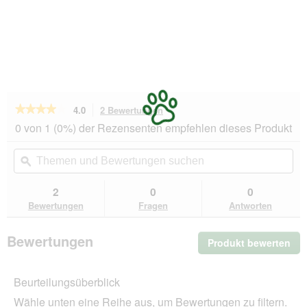
★★★★★
★★★★★
4.0
2 Bewertungen
Mit
dieser
4
0 von 1 (0%) der Rezensenten empfehlen dieses Produkt
von
Aktion
5
navigierst
Themen
Th
Sternen.
du
und
ϙ
un
Bewertungen
zu
Bewertungen
Be
lesen
den
suchen
su
2
0
0
für
Bewertungen.
Rohrschneider
Bewertungen
Fragen
Antworten
®
Katzenliege
Cäsar
Bewertungen
Produkt bewerten
.
Mit
die
Beurteilungsüberblick
Akt
wir
Wähle unten eine Reihe aus, um Bewertungen zu filtern.