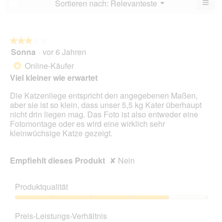
≡
Menü
Sortieren nach:
Relevanteste
?
▼
5.
Wen
du
auf
die
folg
★★★★★
★★★★★
Scha
Sonna
·
vor 6 Jahren
3
klick
von
wird
Online-Käufer
*
der
5
unte
Viel kleiner wie erwartet
Sternen.
aufg
Inhal
Die Katzenliege entspricht den angegebenen Maßen,
aktua
aber sie ist so klein, dass unser 5,5 kg Kater überhaupt
nicht drin liegen mag. Das Foto ist also entweder eine
Fotomontage oder es wird eine wirklich sehr
kleinwüchsige Katze gezeigt.
Empfiehlt dieses Produkt
✘
Nein
Produktqualität
Produktqualität,
4
Preis-Leistungs-Verhältnis