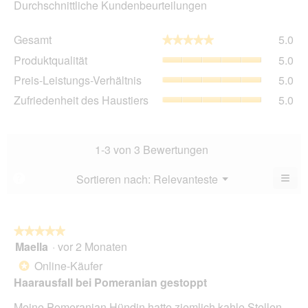
Durchschnittliche Kundenbeurteilungen
Ge
Gesamt
5.0
★★★★★
★★★★★
Dur
Pro
Produktqualität
5.0
Bew
Dur
5
Pre
Preis-Leistungs-Verhältnis
5.0
Bew
von
Lei
5
Zuf
Zufriedenheit des Haustiers
5.0
5.
Ver
von
des
Dur
5.
Hau
Bew
Dur
5
Bew
1-3 von 3 Bewertungen
von
5
5.
von
≡
Menü
Sortieren nach:
Relevanteste
?
▼
5.
Wen
du
auf
die
folg
★★★★★
★★★★★
Scha
Maella
·
vor 2 Monaten
5
klick
von
wird
Online-Käufer
*
der
5
unte
Haarausfall bei Pomeranian gestoppt
Sternen.
aufg
Inhal
Meine Pomeranian Hündin hatte ziemlich kahle Stellen
aktua