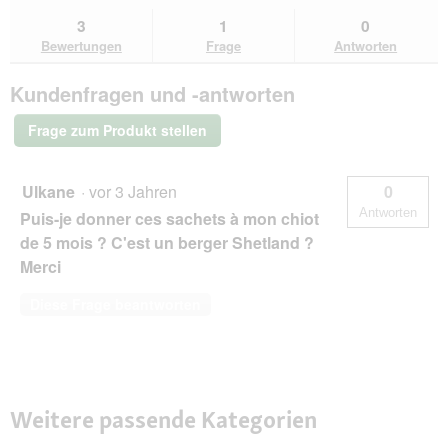
du
und
un
Bewertungen
zu
Antworten
Ant
3
1
0
lesen
den
durchsuchen
du
für
Bewertungen
Frage
Antworten
Bewertungen.
ROYAL
CANIN
Kundenfragen und -antworten
Coat
Care
Adult
Frage zum Produkt stellen
Mousse
12x85
g
Ulkane
·
vor 3 Jahren
0
Antworten
Puis-je donner ces sachets à mon chiot
de 5 mois ? C'est un berger Shetland ?
Merci
Diese Frage beantworten
Weitere passende Kategorien