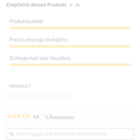
Empfiehlt dieses Produkt
✔
Ja
Produktqualität
Produktqualität,
5
Preis-Leistungs-Verhältnis
von
5
Preis-
Leistungs-
Zufriedenheit des Haustiers
Verhältnis,
5
Zufriedenheit
von
des
5
Haustiers,
Hilfreich?
5
von
Ja ·
0
Nein ·
0
Melden
5
★★★★★
★★★★★
5.0
3 Bewertungen
Mit
dieser
5
von
Aktion
Hier
Hie
5
navigierst
Fragen
ϙ
Fra
Sternen.