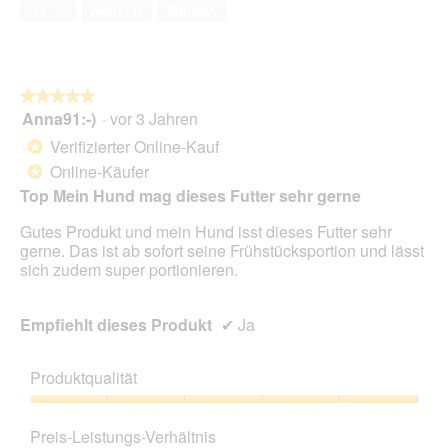
von
Ja ·
0
Nein ·
0
Melden
5
★★★★★
★★★★★
Anna91:-)
·
vor 3 Jahren
5
von
Verifizierter Online-Kauf
*
5
Online-Käufer
*
Sternen.
Top Mein Hund mag dieses Futter sehr gerne
Gutes Produkt und mein Hund isst dieses Futter sehr
gerne. Das ist ab sofort seine Frühstücksportion und lässt
sich zudem super portionieren.
Empfiehlt dieses Produkt
✔
Ja
Produktqualität
Produktqualität,
5
Preis-Leistungs-Verhältnis