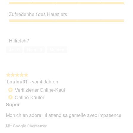
von
5
Preis-
Leistungs-
Zufriedenheit des Haustiers
Verhältnis,
5
Zufriedenheit
von
des
5
Haustiers,
Hilfreich?
5
von
Ja ·
0
Nein ·
0
Melden
5
★★★★★
★★★★★
Loulou31
·
vor 4 Jahren
5
von
Verifizierter Online-Kauf
*
5
Online-Käufer
*
Sternen.
Super
Mon chien adore , il attend sa gamelle avec impatience
Mit Google übersetzen