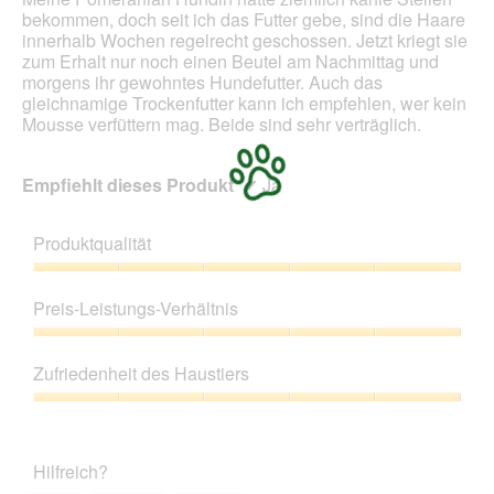
bekommen, doch seit ich das Futter gebe, sind die Haare
innerhalb Wochen regelrecht geschossen. Jetzt kriegt sie
zum Erhalt nur noch einen Beutel am Nachmittag und
morgens ihr gewohntes Hundefutter. Auch das
gleichnamige Trockenfutter kann ich empfehlen, wer kein
Mousse verfüttern mag. Beide sind sehr verträglich.
Empfiehlt dieses Produkt
✔
Ja
Produktqualität
Produktqualität,
5
Preis-Leistungs-Verhältnis
von
5
Preis-
Leistungs-
Zufriedenheit des Haustiers
Verhältnis,
5
Zufriedenheit
von
des
5
Haustiers,
Hilfreich?
5