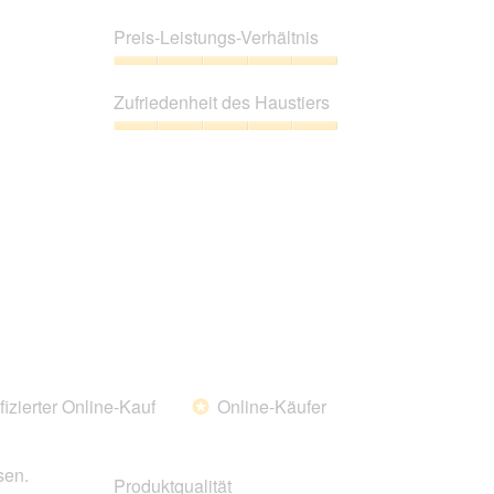
Produktqualität,
5
Preis-Leistungs-Verhältnis
von
5
Preis-
Leistungs-
Zufriedenheit des Haustiers
Verhältnis,
5
Zufriedenheit
von
des
5
Haustiers,
5
von
5
fizierter Online-Kauf
Online-Käufer
*
sen.
Produktqualität