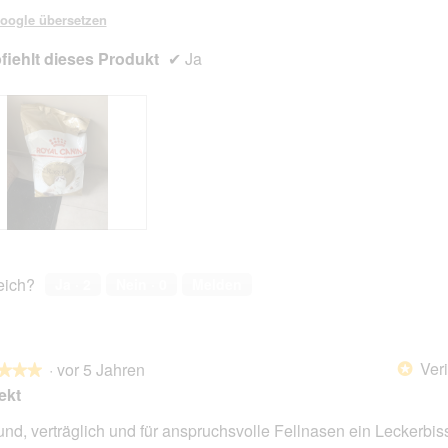
oogle übersetzen
iehlt dieses Produkt
✔
Ja
reich?
Ja ·
2
Nein ·
0
Melden
Veri
·
vor 5 Jahren
*
★★★
★★★
ekt
nd, verträglich und für anspruchsvolle Fellnasen ein Leckerbis
en.