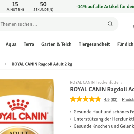
15
50
-14% auf alle Artikel für de
MINUTE(N)
SEKUNDE(N)
Aqua
Terra
Garten & Teich
Tiergesundheit
Für dich
ROYAL CANIN Ragdoll Adult 2 kg
ROYAL CANIN Trockenfutter
ROYAL CANIN Ragdoll Ad
4.9
(83)
Produk
Gesunde Haut und schönes Fe
Unterstützung der Herzfunkt
Gesunde Knochen und Gelen