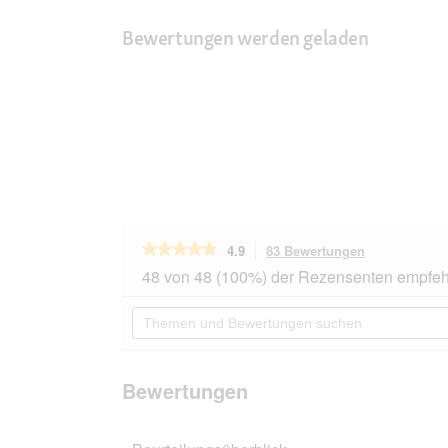
Bewertungen werden geladen
★★★★★
★★★★★
4.9
83 Bewertungen
Mit
dieser
4.9
48 von 48 (100%) der Rezensenten empfeh
von
Aktion
5
navigierst
Themen
Sternen.
du
und
Bewertungen
zu
Bewertungen
lesen
den
suchen
für
Bewertungen
ROYAL
Bewertungen
CANIN
Ragdoll
Adult
2