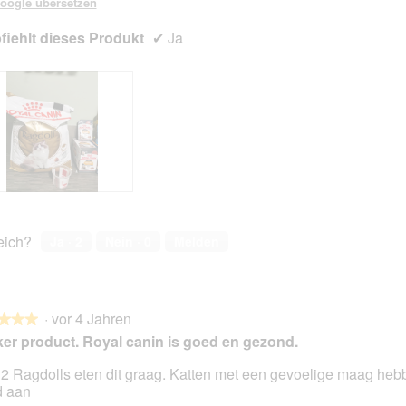
oogle übersetzen
iehlt dieses Produkt
✔
Ja
reich?
Ja ·
2
Nein ·
0
Melden
·
vor 4 Jahren
★★★
★★★
er product. Royal canin is goed en gezond.
 2 Ragdolls eten dit graag. Katten met een gevoelige maag heb
 aan
en.