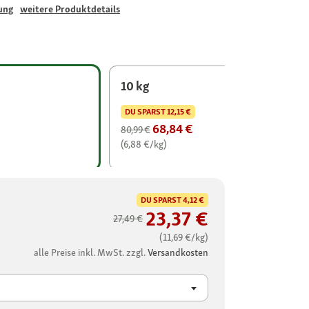
ung
weitere Produktdetails
10 kg
DU SPARST
12,15 €
68,84 €
80,99 €
(6,88 €/kg)
DU SPARST
4,12 €
23,37 €
27,49 €
(11,69 €/kg)
alle Preise inkl. MwSt. zzgl.
Versandkosten