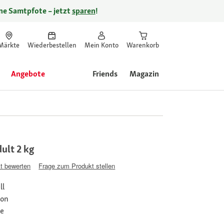
ine Samtpfote – jetzt
sparen
!
Märkte
Wiederbestellen
Mein Konto
Warenkorb
Angebote
Friends
Magazin
ult 2 kg
t bewerten
Frage zum Produkt stellen
ll
ion
ke