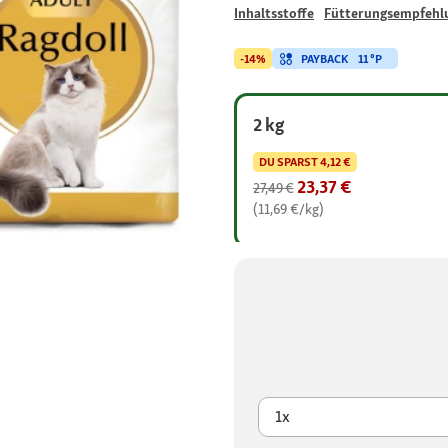
Inhaltsstoffe
Fütterungsempfehl
PAYBACK
11 °P
-14%
2 kg
DU SPARST
4,12 €
23,37 €
27,49 €
(11,69 €/kg)
1x