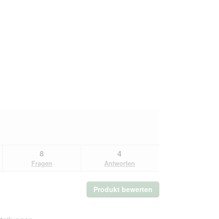
8
4
Fragen
Antworten
Produkt bewerten
.
Mit
dieser
Aktion