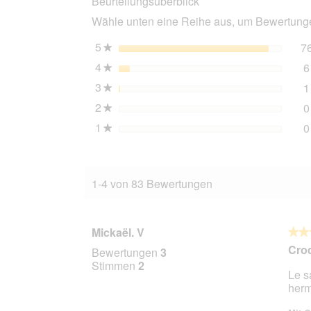
Beurteilungsüberblick
kg
Wähle unten eine Reihe aus, um Bewertungen
5
Sterne
7
★
4
Sterne
6
★
3
Sterne
1
★
2
Sterne
0
★
1
Sterne
0
★
1-4 von 83 Bewertungen
Mickaël. V
★★
★★
4
Cro
Bewertungen
3
von
Stimmen
2
Le s
5
herm
Stern