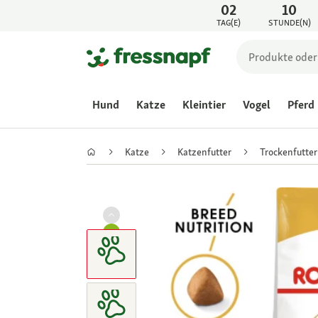
02
10
TAG(E)
STUNDE(N)
Hund
Katze
Kleintier
Vogel
Pferd
Katze
Katzenfutter
Trockenfutter