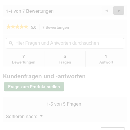
1-4 von 7 Bewertungen
Zurück
◄
Weiter
►
Reviews
Revie
★★★★★
★★★★★
5.0
7 Bewertungen
Mit
dieser
5
von
Aktion
Hier
Hie
5
navigierst
Fragen
ϙ
Fra
Sternen.
du
und
un
Bewertungen
zu
Antworten
Ant
7
5
1
lesen
den
durchsuchen
du
für
Bewertungen
Fragen
Antwort
Bewertungen.
ROYAL
CANIN
Kundenfragen und -antworten
Relax
Care
12x85
Frage zum Produkt stellen
g
1-5 von 5 Fragen
Menü
Sortieren nach:
▼