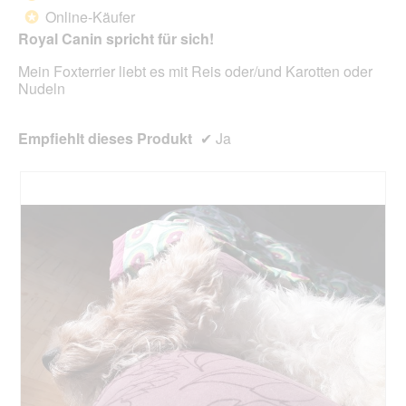
e
Online-Käufer
*
i
Sternen.
n
Royal Canin spricht für sich!
m
Mein Foxterrier liebt es mit Reis oder/und Karotten oder
o
Nudeln
d
a
l
Empfiehlt dieses Produkt
✔
Ja
e
s
D
i
a
l
o
g
f
e
l
d
g
e
ö
f