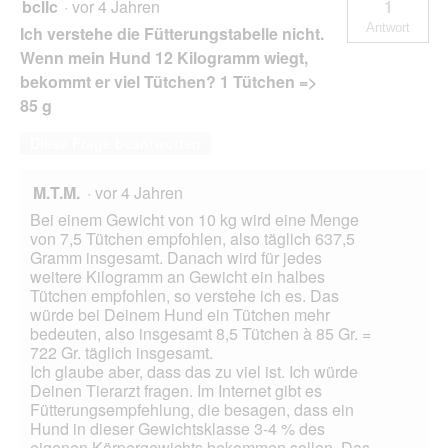
bcllc
·
vor 4 Jahren
1
Antwort
Ich verstehe die Fütterungstabelle nicht.
Wenn mein Hund 12 Kilogramm wiegt,
bekommt er viel Tütchen? 1 Tütchen =>
85 g
Diese Frage beantworten
M.T.M.
·
vor 4 Jahren
Bei einem Gewicht von 10 kg wird eine Menge
von 7,5 Tütchen empfohlen, also täglich 637,5
Gramm insgesamt. Danach wird für jedes
weitere Kilogramm an Gewicht ein halbes
Tütchen empfohlen, so verstehe ich es. Das
würde bei Deinem Hund ein Tütchen mehr
bedeuten, also insgesamt 8,5 Tütchen à 85 Gr. =
722 Gr. täglich insgesamt.
Ich glaube aber, dass das zu viel ist. Ich würde
Deinen Tierarzt fragen. Im Internet gibt es
Fütterungsempfehlung, die besagen, dass ein
Hund in dieser Gewichtsklasse 3-4 % des
eigenen Körpergewichts bekommen sollen. Das