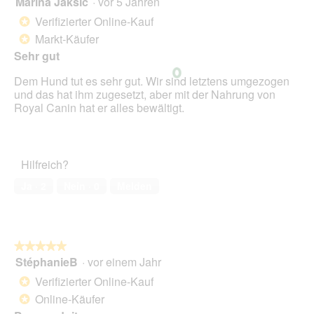
Marina Jaksic
·
vor 5 Jahren
r
d
von
Verifizierter Online-Kauf
*
e
5
Markt-Käufer
*
i
Sternen.
n
Sehr gut
m
Dem Hund tut es sehr gut. Wir sind letztens umgezogen
o
und das hat ihm zugesetzt, aber mit der Nahrung von
d
Royal Canin hat er alles bewältigt.
a
l
e
s
D
Hilfreich?
i
Ja ·
2
Nein ·
0
Melden
a
l
o
g
f
★★★★★
★★★★★
e
StéphanieB
·
vor einem Jahr
5
l
von
Verifizierter Online-Kauf
d
*
5
g
Online-Käufer
*
Sternen.
e