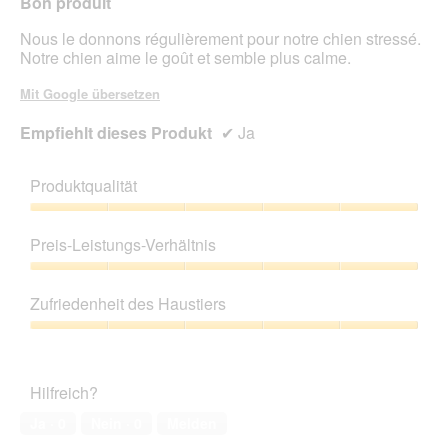
Bon produit
ö
f
Nous le donnons régulièrement pour notre chien stressé.
f
Notre chien aime le goût et semble plus calme.
n
e
Mit Google übersetzen
t
.
Empfiehlt dieses Produkt
✔
Ja
Produktqualität
Produktqualität,
5
Preis-Leistungs-Verhältnis
von
5
Preis-
Leistungs-
Zufriedenheit des Haustiers
Verhältnis,
5
Zufriedenheit
von
des
5
Haustiers,
Hilfreich?
5
von
Ja ·
0
Nein ·
0
Melden
5