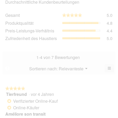
Durchschnittliche Kundenbeurteilungen
Ge
Gesamt
5.0
★★★★★
★★★★★
Dur
Pro
Produktqualität
4.8
Bew
Dur
5
Pre
Preis-Leistungs-Verhältnis
4.4
Bew
von
Lei
4.8
Zuf
Zufriedenheit des Haustiers
5.0
5.
Ver
von
des
Dur
5.
Hau
Bew
Dur
4.4
Bew
1-4 von 7 Bewertungen
von
5
5.
von
≡
Menü
Sortieren nach:
Relevanteste
?
▼
5.
Wen
du
auf
die
folg
★★★★★
★★★★★
Scha
Tierfreund
·
vor 4 Jahren
5
klick
von
wird
Verifizierter Online-Kauf
*
der
5
unte
Online-Käufer
*
Sternen.
aufg
Améliore son transit
Inhal
aktua