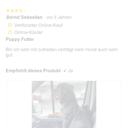
auf
die
folg
★★★★★
★★★★★
Scha
Bernd Sebastian
·
vor 3 Jahren
4
klick
von
wird
Verifizierter Online-Kauf
*
der
5
unte
Online-Käufer
*
Sternen.
aufg
Puppy Futter
Inhal
aktua
Bin ich sehr mit zufrieden verträgt mein Hund auch sehr
gut.
Empfiehlt dieses Produkt
✔
Ja