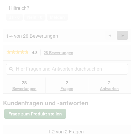
5
Haustiers,
t
A
Hilfreich?
5
o
k
von
1
t
Ja ·
0
Nein ·
0
Melden
5
.
i
o
n
1-4 von 28 Bewertungen
Zurück
◄
Weiter
►
w
Reviews
Revie
i
r
★★★★★
★★★★★
4.8
28 Bewertungen
Mit
d
dieser
4.8
e
von
Aktion
Hier
Hie
i
5
navigierst
Fragen
ϙ
Fra
n
Sternen.
du
und
un
m
Bewertungen
zu
Antworten
Ant
28
2
2
lesen
o
den
durchsuchen
du
für
Bewertungen
Fragen
Antworten
d
Bewertungen.
ROYAL
a
CANIN
l
Kundenfragen und -antworten
Rottweiler
e
Puppy
s
12
Frage zum Produkt stellen
kg
D
i
a
1-2 von 2 Fragen