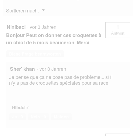
l
o
Menü
Sortieren nach:
g
▼
f
e
Ninibaci
·
vor 3 Jahren
1
l
Antwort
Bonjour Peut on donner ces croquettes à
d
g
un chiot de 5 mois beauceron Merci
e
ö
Diese Frage beantworten
f
f
Sher' khan
·
vor 3 Jahren
n
e
Je pense que ça ne pose pas de problème... si il
t
n'y a pas de croquettes spéciales pour sa race.
.
Hilfreich?
Ja ·
0
Nein ·
0
Melden