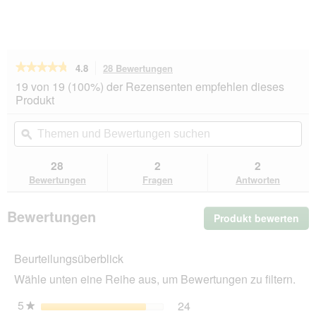
★★★★★
★★★★★
4.8
28 Bewertungen
Mit
dieser
4.8
19 von 19 (100%) der Rezensenten empfehlen dieses
von
Aktion
Produkt
5
navigierst
Sternen.
du
Themen
Th
Bewertungen
zu
und
ϙ
un
lesen
den
Bewertungen
Be
für
Bewertungen.
ROYAL
suchen
su
28
2
2
CANIN
Bewertungen
Fragen
Antworten
Rottweiler
Puppy
12
Bewertungen
Produkt bewerten
.
kg
Mit
die
Beurteilungsüberblick
Akt
wir
Wähle unten eine Reihe aus, um Bewertungen zu filtern.
ein
mo
5
Sterne
24
24 Bewertungen mit 5 St
Auswählen, um nach Bewer
★
Dia