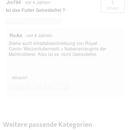
Jm794
·
vor 4 Jahren
1
Antwort
Ist das Futter Getreidefrei ?
Diese Frage beantworten
RoAn
·
vor 4 Jahren
Siehe auch Inhaltsbeschreibung von Royal
Canin: Weizenfuttermehl = Nebenerzeugnis der
Mehlmüllerei. Also ist es nicht Getreidefrei.
Hilfreich?
Ja ·
1
Nein ·
0
Melden
Weitere passende Kategorien