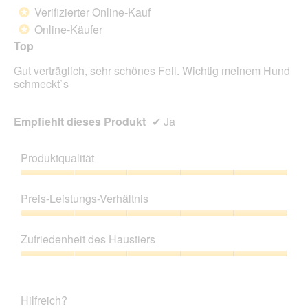
d
von
Verifizierter Online-Kauf
*
e
5
Online-Käufer
*
i
Sternen.
n
Top
m
Gut verträglich, sehr schönes Fell. Wichtig meinem Hund
o
schmeckt`s
d
a
l
Empfiehlt dieses Produkt
✔
Ja
e
s
D
Produktqualität
i
a
Produktqualität,
l
5
Preis-Leistungs-Verhältnis
o
von
g
5
Preis-
f
Leistungs-
Zufriedenheit des Haustiers
e
Verhältnis,
l
5
Zufriedenheit
d
von
des
g
5
Haustiers,
e
Hilfreich?
5
ö