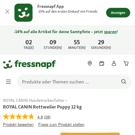
Fressnapf App
-15% auf den ersten Einkauf mit Friends
Anzeigen
-14% auf alle Artikel für deine Samtpfote – jetzt
sparen
!
02
09
55
29
TAG(E)
STUNDE(N)
MINUTE(N)
SEKUNDE(N)
ROYAL CANIN Hundetrockenfutter
ROYAL CANIN Rottweiler Puppy 12 kg
4.8
(28)
Produkt bewerten
Frage zum Produkt stellen