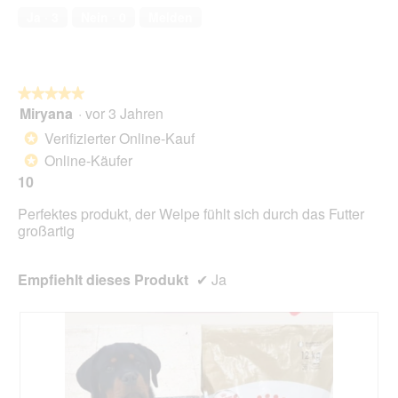
von
f
Ja ·
3
Nein ·
0
Melden
5
f
n
e
t
★★★★★
★★★★★
.
Miryana
·
vor 3 Jahren
5
von
Verifizierter Online-Kauf
*
5
Online-Käufer
*
Sternen.
10
Perfektes produkt, der Welpe fühlt sich durch das Futter
großartig
Empfiehlt dieses Produkt
✔
Ja