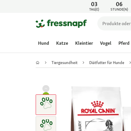
03
06
TAG(E)
STUNDE(N)
Hund
Katze
Kleintier
Vogel
Pferd
Tiergesundheit
Diätfutter für Hunde