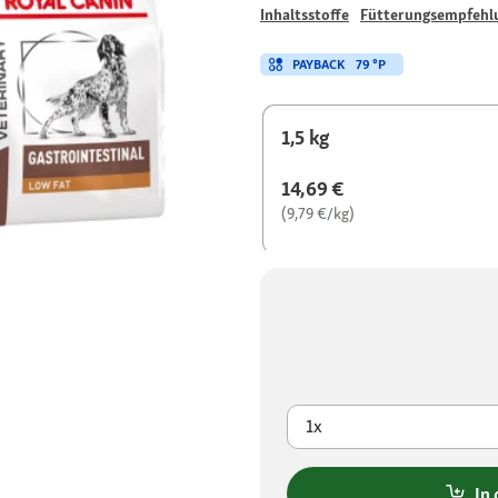
Inhaltsstoffe
Fütterungsempfehl
PAYBACK
79 °P
1,5 kg
14,69 €
(9,79 €/kg)
1x
In