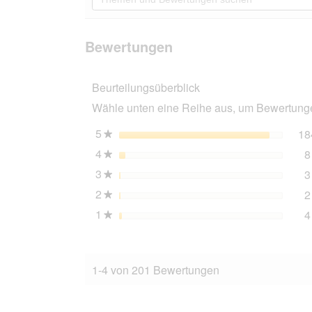
du
und
Bewertungen
zu
Bewertungen
lesen
den
suchen
für
Bewertunge
ROYAL
Bewertungen
CANIN
Veterinary
Gastro
Beurteilungsüberblick
Intestinal
Low
Wähle unten eine Reihe aus, um Bewertungen
Fat
2x12
kg
5
Sterne
18
★
4
Sterne
8
★
3
Sterne
3
★
2
Sterne
2
★
1
Sterne
4
★
1-4 von 201 Bewertungen