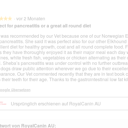
r
M
r
M
t
i
t
i
u
t
u
t
·
vor 2 Monaten
n
d
n
d
★★★
★★★
g
i
g
i
ect for pancreatitis or a great all round diet
z
e
z
e
u
s
u
s
 was recommended by our Vet because one of our Norwegian 
F
e
F
e
pancreatitis. She said it was perfect also for our other Elkhound
en.
o
r
o
r
llent diet for healthy growth, coat and all round complete food. F
t
A
t
A
s they have thoroughly enjoyed it as their major meal each day 
o
k
o
k
ines, white fresh fish, vegetables or chicken alternating as their 
2
t
3
t
. Sheba’s pancreatitis was under control with no further outbre
.
i
.
i
 dogs draw public attention wherever we go due to their excelle
o
o
arance. Our Vet commented recently that they are in text book c
n
n
their teeth for their age. Thanks to the gastrointestinal low fat ki
w
w
i
i
oogle übersetzen
r
r
d
d
Ursprünglich erschienen auf RoyalCanin AU
e
e
i
i
n
n
m
m
twort von RoyalCanin AU:
o
o