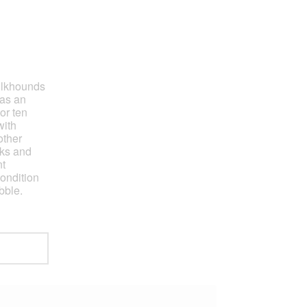
Elkhounds
 as an
or ten
with
other
aks and
nt
ondition
bble.