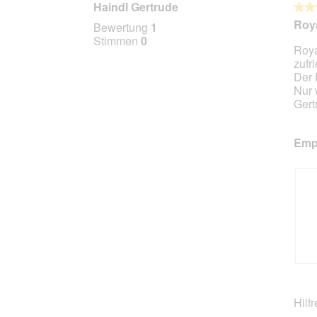
Haindl Gertrude
★★
★★
5
Roya
Bewertung
1
von
Stimmen
0
Roya
5
zufr
Stern
Der P
Nur 
Gert
Empf
B
F
e
o
w
t
Hilf
e
o