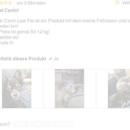
Veri
·
vor 3 Monaten
*
★★★
★★★
l Canin!
l Canin Low Fat ist ein Produkt mit dem meine Fellnasen und i
ieden bin!
en.
reis ist genial für 12 kg!
weiter so!
rude H.
iehlt dieses Produkt
✔
Ja
B
F
B
F
e
o
e
o
w
t
w
t
reich?
Ja ·
0
Nein ·
0
Melden
e
o
e
o