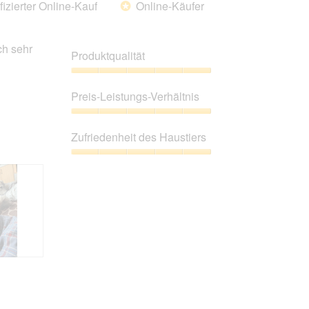
fizierter Online-Kauf
Online-Käufer
*
folgende
Schaltfläche
klickst,
wird
ch sehr
der
Produktqualität
unten
aufgeführte
Inhalt
Produktqualität,
aktualisiert.
5
Preis-Leistungs-Verhältnis
von
5
Preis-
Leistungs-
Zufriedenheit des Haustiers
Verhältnis,
5
Zufriedenheit
von
des
5
Haustiers,
5
von
5