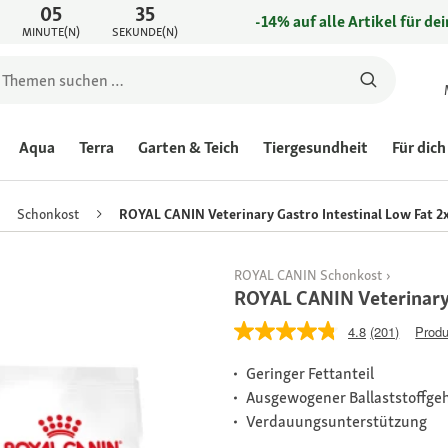
05
35
-14% auf alle Artikel für de
MINUTE(N)
SEKUNDE(N)
Aqua
Terra
Garten & Teich
Tiergesundheit
Für dich
Schonkost
ROYAL CANIN Veterinary Gastro Intestinal Low Fat 2
ROYAL CANIN Schonkost
ROYAL CANIN Veterinary 
4.8
(201)
Produ
Geringer Fettanteil
Ausgewogener Ballaststoffgeh
Verdauungsunterstützung