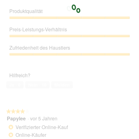
Produktqualität
Produktqualität,
5
Preis-Leistungs-Verhältnis
von
5
Preis-
Leistungs-
Zufriedenheit des Haustiers
Verhältnis,
5
Zufriedenheit
von
des
5
Haustiers,
Hilfreich?
5
von
Ja ·
0
Nein ·
10
Melden
5
★★★★★
★★★★★
Papylee
·
vor 5 Jahren
4
von
Verifizierter Online-Kauf
*
5
Online-Käufer
*
Sternen.