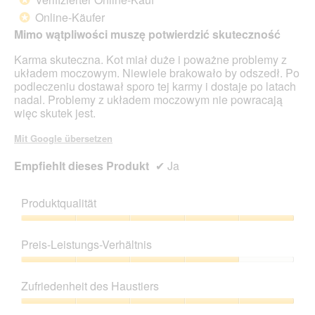
5
Online-Käufer
*
Sternen.
Mimo wątpliwości muszę potwierdzić skuteczność
Karma skuteczna. Kot miał duże i poważne problemy z
układem moczowym. Niewiele brakowało by odszedł. Po
podleczeniu dostawał sporo tej karmy i dostaje po latach
nadal. Problemy z układem moczowym nie powracają
więc skutek jest.
Mit Google übersetzen
Empfiehlt dieses Produkt
✔
Ja
Produktqualität
Produktqualität,
5
Preis-Leistungs-Verhältnis
von
5
Preis-
Leistungs-
Zufriedenheit des Haustiers
Verhältnis,
4
Zufriedenheit