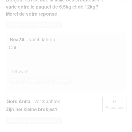
varie entre le paquet de 6.5kg et de 12kg?
Merci de votre reponse
Diese Frage beantworten
Bea2A
·
vor 4 Jahren
Oui
Hilfreich?
Ja ·
0
Nein ·
10
Melden
Gors Anita
·
vor 3 Jahren
0
Antworten
Zijn het kleine brokjes?
Diese Frage beantworten