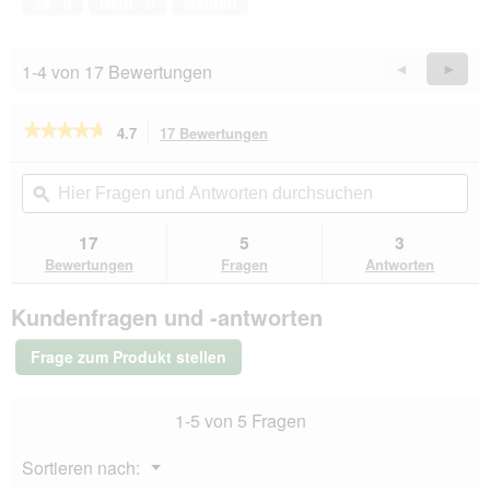
Ja ·
0
Nein ·
0
Melden
5
1-4 von 17 Bewertungen
Zurück
◄
Weiter
►
Reviews
Revie
★★★★★
★★★★★
4.7
17 Bewertungen
Mit
dieser
4.7
von
Aktion
Hier
Hie
5
navigierst
Fragen
ϙ
Fra
Sternen.
du
und
un
Bewertungen
zu
Antworten
Ant
17
5
3
lesen
den
durchsuchen
du
für
Bewertungen
Fragen
Antworten
Bewertungen.
ROYAL
CANIN
Kundenfragen und -antworten
Veterinary
Urinary
S/O
Frage zum Produkt stellen
Moderate
Calorie
1,5
1-5 von 5 Fragen
kg
Menü
Sortieren nach:
▼