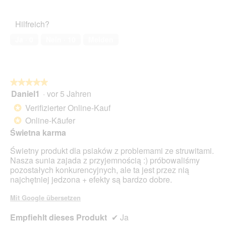
von
des
5
Haustiers,
Hilfreich?
5
von
Ja ·
0
Nein ·
10
Melden
5
★★★★★
★★★★★
Daniel1
·
vor 5 Jahren
5
von
Verifizierter Online-Kauf
*
5
Online-Käufer
*
Sternen.
Świetna karma
Świetny produkt dla psiaków z problemami ze struwitami.
Nasza sunia zajada z przyjemnością :) próbowaliśmy
pozostałych konkurencyjnych, ale ta jest przez nią
najchętniej jedzona + efekty są bardzo dobre.
Mit Google übersetzen
Empfiehlt dieses Produkt
✔
Ja