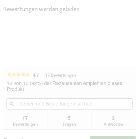
Bewertungen werden geladen
★★★★★
★★★★★
4.7
17 Bewertungen
Mit
dieser
4.7
12 von 13 (92%) der Rezensenten empfehlen dieses
von
Aktion
Produkt
5
navigierst
Sternen.
du
Themen
Th
Bewertungen
zu
und
ϙ
un
lesen
den
Bewertungen
Be
für
Bewertungen.
ROYAL
suchen
su
17
5
3
CANIN
Bewertungen
Fragen
Antworten
Veterinary
Urinary
S/O