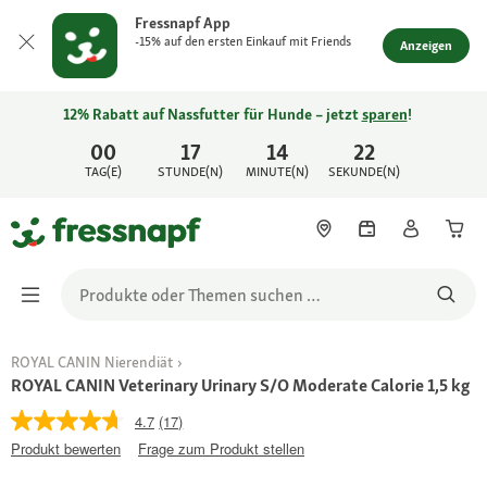
Fressnapf App
-15% auf den ersten Einkauf mit Friends
Anzeigen
12% Rabatt auf Nassfutter für Hunde – jetzt
sparen
!
00
17
14
22
TAG(E)
STUNDE(N)
MINUTE(N)
SEKUNDE(N)
ROYAL CANIN Nierendiät
ROYAL CANIN Veterinary Urinary S/O Moderate Calorie 1,5 kg
4.7
(17)
Produkt bewerten
Frage zum Produkt stellen