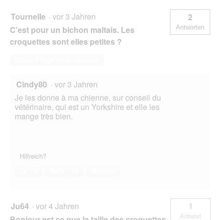
Tournelle
·
vor 3 Jahren
2
Antworten
C'est pour un bichon maltais. Les
croquettes sont elles petites ?
Diese Frage beantworten
Cindy80
·
vor 3 Jahren
Je les donne à ma chienne, sur conseil du
vétérinaire, qui est un Yorkshire et elle les
mange très bien.
Hilfreich?
Ja ·
0
Nein ·
10
Melden
Ju64
·
vor 4 Jahren
1
Antwort
Bonjour est ce que la taille des croquettes