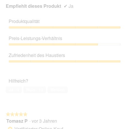
Empfiehlt dieses Produkt
✔
Ja
Produktqualität
Produktqualität,
5
Preis-Leistungs-Verhältnis
von
5
Preis-
Leistungs-
Zufriedenheit des Haustiers
Verhältnis,
4
Zufriedenheit
von
des
5
Haustiers,
Hilfreich?
5
von
Ja ·
0
Nein ·
10
Melden
5
★★★★★
★★★★★
Tomasz P
·
vor 3 Jahren
5
von
Verifizierter Online-Kauf
*