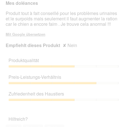
Mes doléances
Produit tout à fait conseillé pour les problèmes urinaires
et le surpoids mais seulement il faut augmenter la ration
car le chien a encore faim . Je trouve cela anormal !!!
Mit Google übersetzen
Empfiehlt dieses Produkt
✘
Nein
Produktqualität
Produktqualität,
3
Preis-Leistungs-Verhältnis
von
5
Preis-
Leistungs-
Zufriedenheit des Haustiers
Verhältnis,
4
Zufriedenheit
von
des
5
Haustiers,
Hilfreich?
3
von