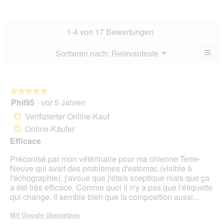
des
Dur
5.
Hau
Bew
Dur
4.1
Bew
1-4 von 17 Bewertungen
von
4.8
5.
von
≡
Menü
Sortieren nach:
Relevanteste
?
▼
5.
Wen
du
auf
die
folg
★★★★★
★★★★★
Scha
Phil95
·
vor 5 Jahren
5
klick
von
wird
Verifizierter Online-Kauf
*
der
5
unte
Online-Käufer
*
Sternen.
aufg
Efficace
Inhal
aktua
Préconisé par mon vétérinaire pour ma chienne Terre-
Neuve qui avait des problèmes d'estomac (visible à
l'échographie), j'avoue que j'étais sceptique mais que ça
a été très efficace. Comme quoi il n'y a pas que l'étiquette
qui change, il semble bien que la composition aussi...
Mit Google übersetzen