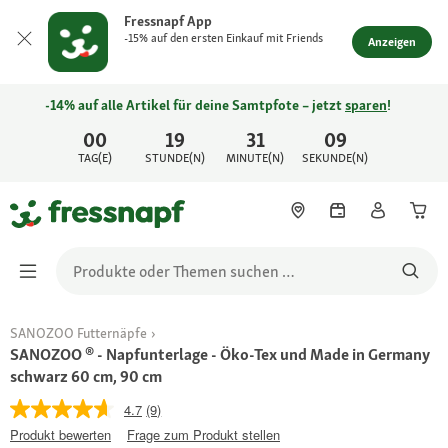
Fressnapf App
-15% auf den ersten Einkauf mit Friends
Anzeigen
-14% auf alle Artikel für deine Samtpfote – jetzt
sparen
!
00
19
31
09
TAG(E)
STUNDE(N)
MINUTE(N)
SEKUNDE(N)
SANOZOO Futternäpfe
SANOZOO ® - Napfunterlage - Öko-Tex und Made in Germany
schwarz 60 cm, 90 cm
4.7
(9)
Produkt bewerten
Frage zum Produkt stellen