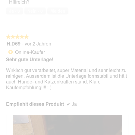
Hilfreich?
5
o
k
von
1
t
Ja ·
3
Nein ·
0
Melden
5
.
i
o
n
w
★★★★★
★★★★★
i
H.D69
·
vor 2 Jahren
r
5
d
von
Online-Käufer
*
e
5
Sehr gute Unterlage!
i
Sternen.
n
Wirklich gut verarbeitet, super Material und sehr leicht zu
m
reinigen. Ausserdem ist die Unterlage formstabil und hält
o
auch Hunde- und Katzenkrallen stand. Klare
d
Kaufempfehlung!!!! :-)
a
l
e
Empfiehlt dieses Produkt
✔
Ja
s
D
i
a
l