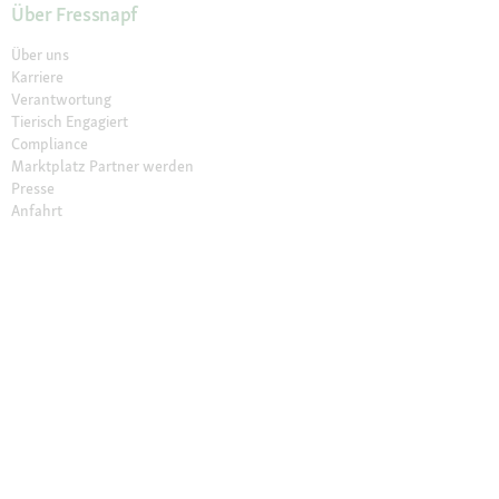
Über Fressnapf
Über uns
Karriere
Verantwortung
Tierisch Engagiert
Compliance
Marktplatz Partner werden
Presse
Anfahrt
© 2026 Fressnapf Tiernahrungs GmbH
Impressum
AGB
Datenschutz
Grounding Map
Grounding Page
Widerrufsbelehrung
Cookie Einstellungen
Die genannten Preise gelten nur für den Fressnapf-Online-Shop in
Deutschland der Fressnapf Tiernahrungs GmbH; alle Preisangaben in EUR