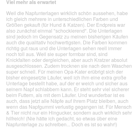
Viel mehr als erwartet
Sternen.
Weil die Napfunterlagen wirklich schön aussehen, habe
ich gleich mehrere in unterschiedlichen Farben und
Größen gekauft (für Hund & Katzen). Der Endpreis war
also zunächst einmal "schockierend". Die Unterlagen
sind jedoch im Gegensatz zu meinen bisherigen Käufen
auch die qualitativ hochwertigsten. Die Farben kommen
richtig gut raus und die Unterlagen sehen reell immer
noch toll aus. Weil sie super formbar sind, sind
Knickfalten oder dergleichen, aber auch Kratzer absolut
ausgeschlossen. Zudem trocknen sie nach dem Waschen
super schnell. Für meinen Opa-Kater erübrigt sich der
bisher eingesetzte Läufer, weil ich ihm eine extra große
Unterlage bestellt habe, auf der er weich und sicher aus
seinem Napf schlabbern kann. Er steht sehr viel sicherer
beim Futtern, als mit dem Läufer. Und wunderbar ist es
auch, dass jetzt alle Näpfe auf ihrem Platz bleiben, auch
wenn das Napfgummi verlustig gegangen ist. Für Mensch
& Tier nicht nur ein Hingucker, sondern auch wirklich sehr
hilfreich! (Nie hätte ich gedacht, so etwas über eine
Napfunterlage zu schreiben... Doch es ist so wahr!)