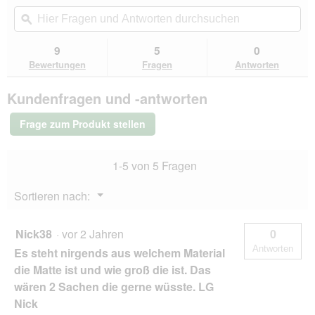
von
Aktion
Hier
Hie
5
navigierst
Fragen
ϙ
Fra
Sternen.
du
und
un
Bewertungen
zu
Antworten
Ant
9
5
0
lesen
den
durchsuchen
du
für
Bewertungen
Fragen
Antworten
Bewertungen.
SANOZOO
®
Kundenfragen und -antworten
-
Napfunterlage
-
Öko-
Frage zum Produkt stellen
Tex
und
Made
1-5 von 5 Fragen
in
Germany
schwarz
Menü
Sortieren nach:
▼
60
cm,
90
Nick38
·
vor 2 Jahren
0
cm
Antworten
Es steht nirgends aus welchem Material
die Matte ist und wie groß die ist. Das
wären 2 Sachen die gerne wüsste. LG
Nick