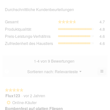
Durchschnittliche Kundenbeurteilungen
Ge
Gesamt
4.7
★★★★★
★★★★★
Dur
Pro
Produktqualität
4.8
Bew
Dur
4.7
Pre
Preis-Leistungs-Verhältnis
4.6
Bew
von
Lei
4.8
Zuf
Zufriedenheit des Haustiers
4.6
5.
Ver
von
des
Dur
5.
Hau
Bew
Dur
4.6
Bew
1-4 von 9 Bewertungen
von
4.6
5.
von
≡
Menü
Sortieren nach:
Relevanteste
?
▼
5.
Wen
du
auf
die
folg
★★★★★
★★★★★
Scha
Flux123
·
vor 2 Jahren
5
klick
von
wird
Online-Käufer
*
der
5
unte
Bombenfest auf glatten Fliesen
Sternen.