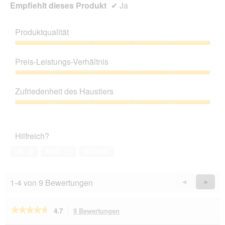
Empfiehlt dieses Produkt
✔
Ja
Produktqualität
Produktqualität,
5
Preis-Leistungs-Verhältnis
von
5
Preis-
Leistungs-
Zufriedenheit des Haustiers
Verhältnis,
5
Zufriedenheit
von
des
5
Haustiers,
Hilfreich?
5
von
Ja ·
2
Nein ·
0
Melden
5
1-4 von 9 Bewertungen
Zurück
◄
Weiter
►
Reviews
Revie
★★★★★
★★★★★
4.7
9 Bewertungen
Mit
dieser
4.7