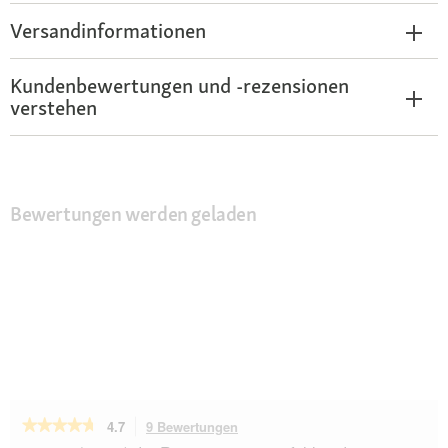
Versandinformationen
Kundenbewertungen und -rezensionen
verstehen
Bewertungen werden geladen
★★★★★
★★★★★
4.7
9 Bewertungen
Mit
dieser
4.7