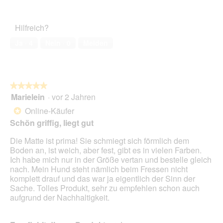
Zufriedenheit
F
e
von
des
o
r
5
Haustiers,
t
A
Hilfreich?
5
o
k
von
1
t
Ja ·
4
Nein ·
0
Melden
5
.
i
o
n
w
★★★★★
★★★★★
i
Marielein
·
vor 2 Jahren
r
5
d
von
Online-Käufer
*
e
5
Schön griffig, liegt gut
i
Sternen.
n
Die Matte ist prima! Sie schmiegt sich förmlich dem
m
Boden an, ist weich, aber fest, gibt es in vielen Farben.
o
Ich habe mich nur in der Größe vertan und bestelle gleich
d
nach. Mein Hund steht nämlich beim Fressen nicht
a
komplett drauf und das war ja eigentlich der Sinn der
l
Sache. Tolles Produkt, sehr zu empfehlen schon auch
e
aufgrund der Nachhaltigkeit.
s
D
i