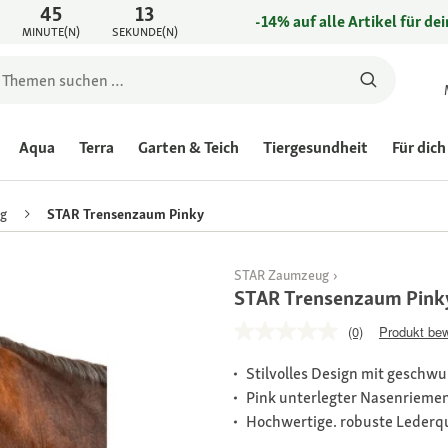
45
13
-14% auf alle Artikel für de
MINUTE(N)
SEKUNDE(N)
Aqua
Terra
Garten & Teich
Tiergesundheit
Für dich
g
STAR Trensenzaum Pinky
STAR Zaumzeug
STAR Trensenzaum Pink
(0)
Produkt be
Stilvolles Design mit geschw
Pink unterlegter Nasenriemen
Hochwertige. robuste Lederq