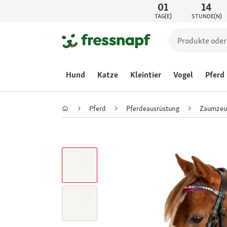
01
14
TAG(E)
STUNDE(N)
Hund
Katze
Kleintier
Vogel
Pferd
Pferd
Pferdeausrüstung
Zaumzeu