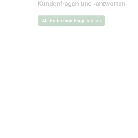
Kundenfragen und -antworten
Aktion
wird
ein
Als Erster eine Frage stellen
modales
Dialogfeld
geöffnet.