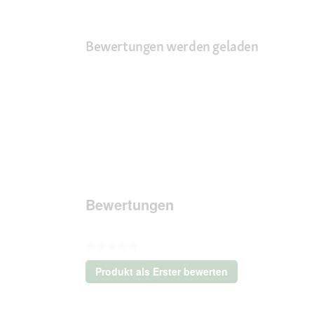
Bewertungen werden geladen
Bewertungen
★★★★★
Kein
Produkt als Erster bewerten
Beurteilungswert
.
Mit
dieser