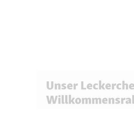
Unser Leckerch
Willkommensra
Melde dich jetzt zum Newsletter an und pro
Vorteilen, spannenden Aktionen und lauter
kleinen Liebling.