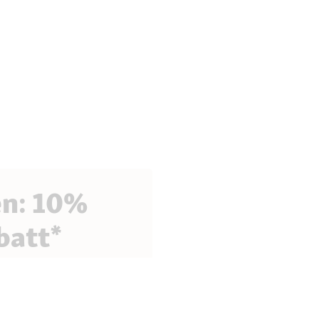
en: 10%
batt*
fitiere von exklusiven
 Tipps rund um deinen