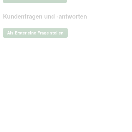
.
Mit
Kundenfragen und -antworten
dieser
Aktion
wird
ein
Als Erster eine Frage stellen
modales
Dialogfeld
geöffnet.