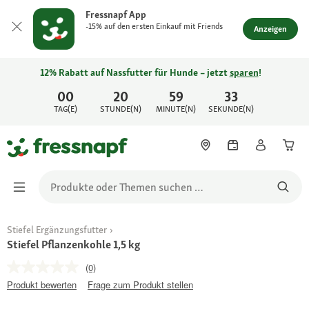
Fressnapf App
-15% auf den ersten Einkauf mit Friends
Anzeigen
12% Rabatt auf Nassfutter für Hunde – jetzt
sparen
!
00
20
59
33
TAG(E)
STUNDE(N)
MINUTE(N)
SEKUNDE(N)
Stiefel Ergänzungsfutter
Stiefel Pflanzenkohle 1,5 kg
(0)
Produkt bewerten
Frage zum Produkt stellen