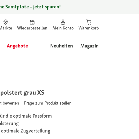
ine Samtpfote – jetzt
sparen
!
Märkte
Wiederbestellen
Mein Konto
Warenkorb
Angebote
Neuheiten
Magazin
polstert grau XS
t bewerten
Frage zum Produkt stellen
für die optimale Passform
olsterung
ie optimale Zugverteilung