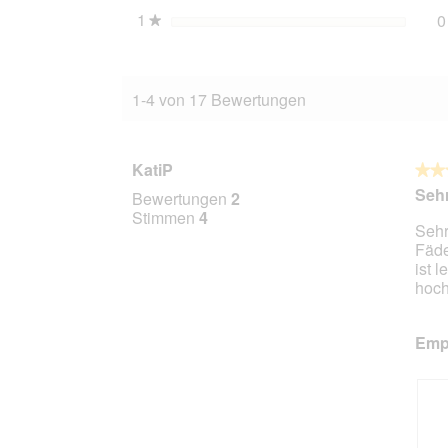
1
Sterne
0
★
1-4 von 17 Bewertungen
KatiP
★★
★★
4
Sehr
Bewertungen
2
von
Stimmen
4
Sehr
5
Fäde
Stern
ist 
hoch
Empf