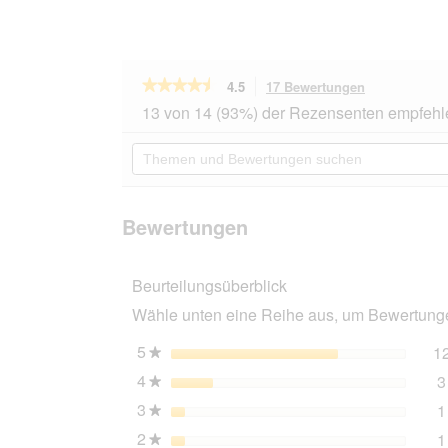
★★★★★
★★★★★
4.5
17 Bewertungen
Mit
dieser
4.5
13 von 14 (93%) der Rezensenten empfehl
von
Aktion
5
navigierst
Themen
Sternen.
du
und
Bewertungen
zu
Bewertungen
lesen
den
suchen
für
Bewertungen
STUCH
Bewertungen
Geschirr
Hund
gepolstert
Beurteilungsüberblick
grau
XS
Wähle unten eine Reihe aus, um Bewertungen
5
Sterne
1
★
4
Sterne
3
★
3
Sterne
1
★
2
Sterne
1
★