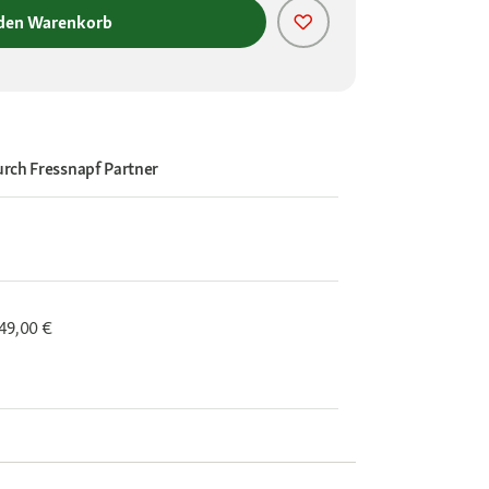
 den Warenkorb
urch
Fressnapf Partner
 49,00 €