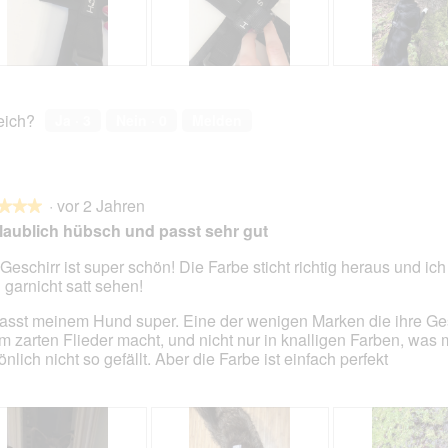
B
F
B
F
e
o
e
o
w
t
w
t
reich?
Ja ·
3
Nein ·
0
Melden
e
o
e
o
r
M
r
M
t
i
t
i
u
t
u
t
·
vor 2 Jahren
n
d
n
d
★★★
★★★
g
i
g
i
aublich hübsch und passt sehr gut
z
e
z
e
u
s
u
s
Geschirr ist super schön! Die Farbe sticht richtig heraus und ic
F
e
F
e
 garnicht satt sehen!
en.
o
r
o
r
asst meinem Hund super. Eine der wenigen Marken die ihre Ges
t
A
t
A
m zarten Flieder macht, und nicht nur in knalligen Farben, was 
o
k
o
k
nlich nicht so gefällt. Aber die Farbe ist einfach perfekt
2
t
3
t
.
i
.
i
o
o
n
n
w
w