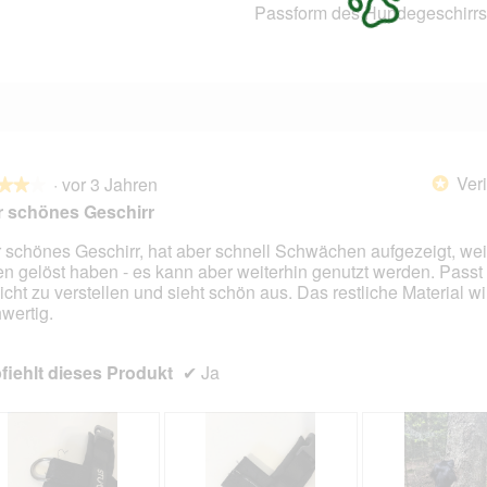
Passform des Hundegeschirrs
0 Bewertungen mit 1 Stern.
Auswählen, um nach Bewertungen mit 1 Stern zu filtern.
Veri
·
vor 3 Jahren
*
★★★
★★★
 schönes Geschirr
 schönes Geschirr, hat aber schnell Schwächen aufgezeigt, wei
n gelöst haben - es kann aber weiterhin genutzt werden. Passt 
en.
leicht zu verstellen und sieht schön aus. Das restliche Material wi
wertig.
iehlt dieses Produkt
✔
Ja