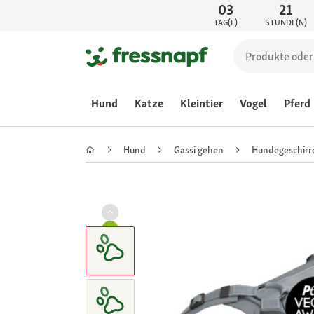
03
21
TAG(E)
STUNDE(N)
Hund
Katze
Kleintier
Vogel
Pferd
Hund
Gassi gehen
Hundegeschirr