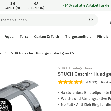
18
37
-14% auf alle Artikel für de
MINUTE(N)
SEKUNDE(N)
Aqua
Terra
Garten & Teich
Tiergesundheit
Für dich
e
STUCH Geschirr Hund gepolstert grau XS
STUCH Hundegeschirre
STUCH Geschirr Hund ge
4.5
(17)
Produk
4x stufenlose Einstellpunkte 
Weiche und Atmungsaktive P
No Pull / Anti Zieh Ring für d