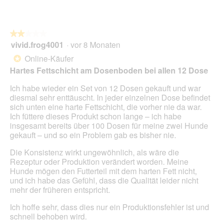
t
.
★★★★★
★★★★★
vivid.frog4001
·
vor 8 Monaten
2
von
Online-Käufer
*
5
Hartes Fettschicht am Dosenboden bei allen 12 Dose
Sternen.
Ich habe wieder ein Set von 12 Dosen gekauft und war
diesmal sehr enttäuscht. In jeder einzelnen Dose befindet
sich unten eine harte Fettschicht, die vorher nie da war.
Ich füttere dieses Produkt schon lange – ich habe
insgesamt bereits über 100 Dosen für meine zwei Hunde
gekauft – und so ein Problem gab es bisher nie.
Die Konsistenz wirkt ungewöhnlich, als wäre die
Rezeptur oder Produktion verändert worden. Meine
Hunde mögen den Futterteil mit dem harten Fett nicht,
und ich habe das Gefühl, dass die Qualität leider nicht
mehr der früheren entspricht.
Ich hoffe sehr, dass dies nur ein Produktionsfehler ist und
schnell behoben wird.