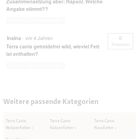
Zusammensetzung aber: Rapsöl. Welche
Angabe stimmt??
Diese Frage beantworten
InaIna
·
vor 4 Jahren
0
Antworten
Terra canis getreidefrei wild, wieviel Fett
ist enthalten?
Diese Frage beantworten
Weitere passende Kategorien
Terra Canis
Terra Canis
Terra Canis
Welpenfutter
Katzenfutter
Nassfutter