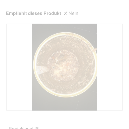
Empfiehlt dieses Produkt
✘
Nein
B
F
e
o
w
t
Produktqualität