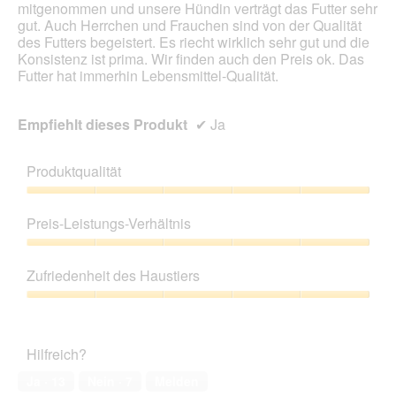
m
mitgenommen und unsere Hündin verträgt das Futter sehr
g
o
gut. Auch Herrchen und Frauchen sind von der Qualität
e
d
des Futters begeistert. Es riecht wirklich sehr gut und die
ö
a
Konsistenz ist prima. Wir finden auch den Preis ok. Das
f
l
Futter hat immerhin Lebensmittel-Qualität.
f
e
n
s
e
D
Empfiehlt dieses Produkt
✔
Ja
t
i
.
a
l
Produktqualität
o
Produktqualität,
g
5
f
Preis-Leistungs-Verhältnis
von
e
5
l
Preis-
d
Leistungs-
Zufriedenheit des Haustiers
g
Verhältnis,
e
5
Zufriedenheit
ö
von
des
f
5
Haustiers,
Hilfreich?
f
5
n
von
Ja ·
13
Nein ·
7
Melden
e
5