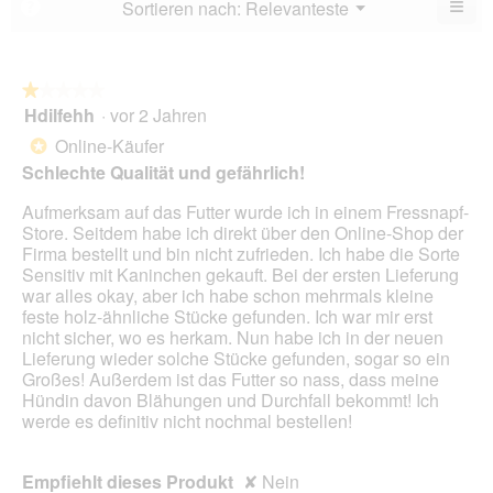
≡
Menü
Sortieren nach:
Relevanteste
?
▼
5.
Wen
du
auf
die
folg
★★★★★
★★★★★
Scha
Hdilfehh
·
vor 2 Jahren
1
klick
von
wird
Online-Käufer
*
der
5
unte
Schlechte Qualität und gefährlich!
Sternen.
aufg
Inhal
Aufmerksam auf das Futter wurde ich in einem Fressnapf-
aktua
Store. Seitdem habe ich direkt über den Online-Shop der
Firma bestellt und bin nicht zufrieden. Ich habe die Sorte
Sensitiv mit Kaninchen gekauft. Bei der ersten Lieferung
war alles okay, aber ich habe schon mehrmals kleine
feste holz-ähnliche Stücke gefunden. Ich war mir erst
nicht sicher, wo es herkam. Nun habe ich in der neuen
Lieferung wieder solche Stücke gefunden, sogar so ein
Großes! Außerdem ist das Futter so nass, dass meine
Hündin davon Blähungen und Durchfall bekommt! Ich
werde es definitiv nicht nochmal bestellen!
Empfiehlt dieses Produkt
✘
Nein