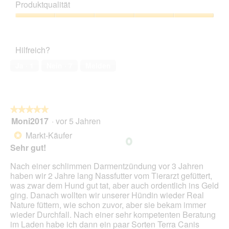
a
Produktqualität
w
e
o
l
i
r
M
o
Produktqualität,
r
t
i
g
5
d
u
t
f
von
e
n
d
Hilfreich?
e
5
i
g
i
l
n
z
e
Ja ·
1
Nein ·
7
Melden
d
m
u
s
g
o
F
e
e
d
o
r
ö
a
t
A
f
★★★★★
★★★★★
l
o
k
f
Moni2017
·
vor 5 Jahren
e
5
3
t
n
s
von
.
i
Markt-Käufer
*
e
D
5
o
Sehr gut!
t
i
Sternen.
n
.
a
w
Nach einer schlimmen Darmentzündung vor 3 Jahren
l
i
haben wir 2 Jahre lang Nassfutter vom Tierarzt gefüttert,
o
r
was zwar dem Hund gut tat, aber auch ordentlich ins Geld
g
d
ging. Danach wollten wir unserer Hündin wieder Real
f
e
Nature füttern, wie schon zuvor, aber sie bekam immer
e
i
wieder Durchfall. Nach einer sehr kompetenten Beratung
l
n
im Laden habe ich dann ein paar Sorten Terra Canis
d