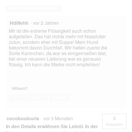
.
Diese Frage beantworten
Hdilfehh
·
vor 2 Jahren
Mir ist die extreme Flüssigkeit auch schon
aufgefallen. Das hat nichts mehr mit Nassfutter
zutun, sondern eher mit Suppe! Mein Hund
bekommt davon Durchfall. Wir hatten zuerst die
Sorte Kaninchen, da war es einigermaßen fest,
bei einer neueren Lieferung war es genauso
flüssig. Ich kann die Marke nicht empfehlen!
Hilfreich?
Ja ·
0
Nein ·
5
Melden
cocoboulouris
·
vor 3 Monaten
0
Antworten
In den Details erwähnen Sie Leinöl. In der