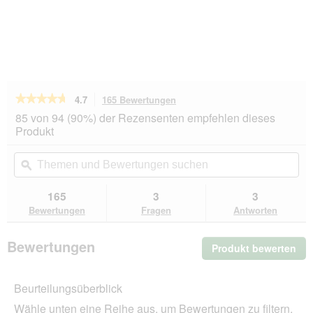
★★★★★
★★★★★
4.7
165 Bewertungen
Mit
dieser
4.7
85 von 94 (90%) der Rezensenten empfehlen dieses
von
Aktion
Produkt
5
navigierst
Sternen.
du
Themen
Th
Bewertungen
zu
und
ϙ
un
lesen
den
Bewertungen
Be
für
Bewertungen.
Terra
suchen
su
165
3
3
Canis
Bewertungen
Fragen
Antworten
Getreidefrei
Adult
Wild
Bewertungen
Produkt bewerten
.
mit
Kartoffeln,
Mit
Apfel
die
und
Beurteilungsüberblick
Akt
Preiselbeeren
wir
6x800
Wähle unten eine Reihe aus, um Bewertungen zu filtern.
g