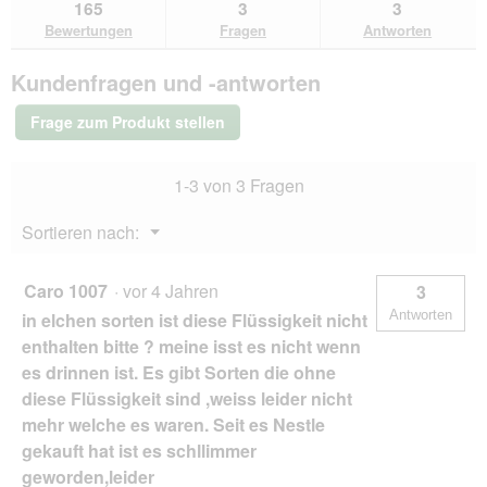
zu
Antworten
Ant
165
3
3
lesen
o
den
durchsuchen
du
für
Bewertungen
Fragen
Antworten
d
Bewertungen.
Terra
a
Canis
l
Kundenfragen und -antworten
Getreidefrei
e
Adult
s
Wild
Frage zum Produkt stellen
mit
D
Kartoffeln,
i
Apfel
a
1-3 von 3 Fragen
und
l
Preiselbeeren
o
6x800
Menü
Sortieren nach:
g
g
▼
f
e
Caro 1007
·
vor 4 Jahren
3
l
Antworten
in elchen sorten ist diese Flüssigkeit nicht
d
g
enthalten bitte ? meine isst es nicht wenn
e
es drinnen ist. Es gibt Sorten die ohne
ö
diese Flüssigkeit sind ,weiss leider nicht
f
mehr welche es waren. Seit es Nestle
f
n
gekauft hat ist es schllimmer
e
geworden,leider
t