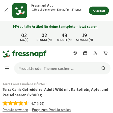
Fressnapf App
-15% auf den ersten Einkauf mit Friends
Anzeigen
-14% auf alle Artikel für deine Samtpfote – jetzt
sparen
!
02
02
43
19
TAG(E)
STUNDE(N)
MINUTE(N)
SEKUNDE(N)
Terra Canis Hundenassfutter
Terra Canis Getreidefrei Adult Wild mit Kartoffeln, Apfel und
Preiselbeeren 6x800 g
4.7
(165)
Produkt bewerten
Frage zum Produkt stellen