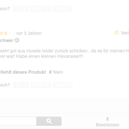
reich?
Ja ·
0
Nein ·
0
Melden
Veri
·
vor 3 Jahren
*
★★★
★★★
chwer 🙁
sehr gut aus musste leider zurück schicken , da es für meinen 
er war! Habe einen kleinen Havaneser!!!
en.
iehlt dieses Produkt
✘
Nein
reich?
Ja ·
0
Nein ·
0
Melden
Hier
2
ϙ
Fragen
Suchen
Bewertungen
und