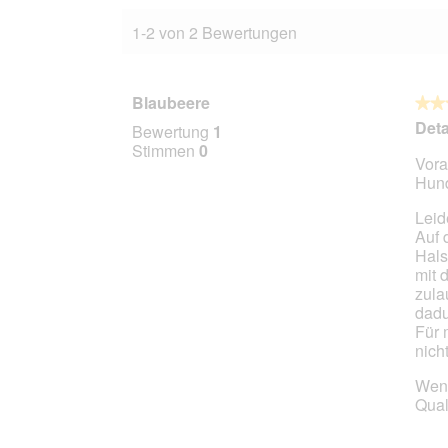
1-2 von 2 Bewertungen
Blaubeere
★★
★★
4
Deta
Bewertung
1
von
Stimmen
0
Vora
5
Hund
Stern
Leid
Auf 
Hals
mit 
zula
dadu
Für 
nich
Wen 
Quali