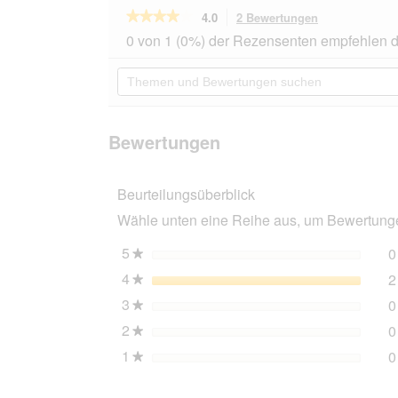
★★★★★
★★★★★
4.0
2 Bewertungen
Mit
dieser
4
0 von 1 (0%) der Rezensenten empfehlen d
von
Aktion
5
navigierst
Themen
Sternen.
du
und
Bewertungen
zu
Bewertungen
lesen
den
suchen
für
Bewertungen.
THE
Bewertungen
DOG
IDEA
Biothane
Beurteilungsüberblick
Halsband
Lavendel
Wähle unten eine Reihe aus, um Bewertungen
violett
M
5
Sterne
0
★
4
Sterne
2
★
3
Sterne
0
★
2
Sterne
0
★
1
Sterne
0
★