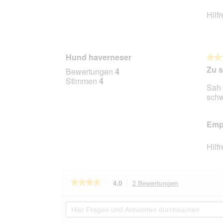
Hilf
Hund haverneser
★★
★★
4
Zu s
Bewertungen
4
von
Stimmen
4
Sah 
5
schw
Stern
Empf
Hilf
★★★★★
★★★★★
4.0
2 Bewertungen
Mit
dieser
4
von
Aktion
Hier
5
navigierst
Fragen
Sternen.
du
und