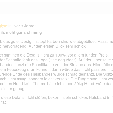
·
vor 3 Jahren
★★★
★★★
ils nicht ganz stimmig
b das gute: Design ist top! Farben sind wie abgebildet. Passt 
 hervorragend. Auf den ersten Blick sehr schick!
en.
er stimmen die Details nicht zu 100%, vor allem für den Preis.
der Schnalle fehlt das Logo ("the dog idea"). Auf der Innenseite
bandes franzt die Schnittkante von der Biotane aus. Hier hätte
dem Feuerzeug dran können, dann würde das nicht passieren. D
ufende Ende des Halsbandes wurde schräg gestanzt. Die Spitze
rch nicht mittig, sondern leicht versetzt. Die Ringe sind nicht v
meinen Hund kein Thema, hätte ich einen 30kg Hund, wäre das 
t sicher genug.
diese Details nicht stören, bekommt ein schickes Halsband in r
tät.