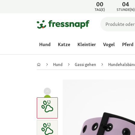
00
04
TAG(E)
STUNDE(N)
Hund
Katze
Kleintier
Vogel
Pferd
Hund
Gassi gehen
Hundehalsbän