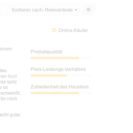
5.
von
≡
Menü
Sortieren nach:
Relevanteste
?
5.
▼
Wenn
du
auf
die
Online-Käufer
*
folgende
Schaltfläche
klickst,
wird
meinem
der
Produktqualität
unten
aufgeführte
Inhalt
Produktqualität,
aktualisiert.
4
Preis-Leistungs-Verhältnis
 des
von
 man kurz
5
Preis-
as spitz
Leistungs-
Zufriedenheit des Haustiers
 ist
Verhältnis,
erschweißt.
3
Zufriedenheit
für mich
von
des
5
Haustiers,
4
echt guter
von
5