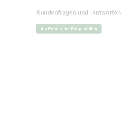
Bewertungen
zu
Antworten
lesen
den
durchsuchen
Kundenfragen und -antworten
für
Bewertungen.
THE
DOG
IDEA
Als Erster eine Frage stellen
Biothane
Halsband
Lavendel
violett
M