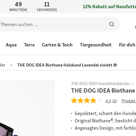
49
11
12% Rabatt auf Nassfutte
MINUTE(N)
SEKUNDE(N)
Aqua
Terra
Garten & Teich
Tiergesundheit
Für dich
der
THE DOG IDEA Biothane Halsband Lavendel violett M
THE DOG IDEA Hundehalsbänder
THE DOG IDEA Biothane 
4.0
(2)
Produkt
Gepolstert, schont den Hunde
Original Biothane®, besticht
Angesagtes Design, mit farbli