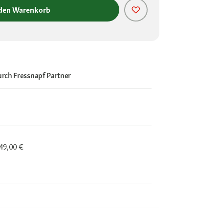
 den Warenkorb
urch
Fressnapf Partner
 49,00 €