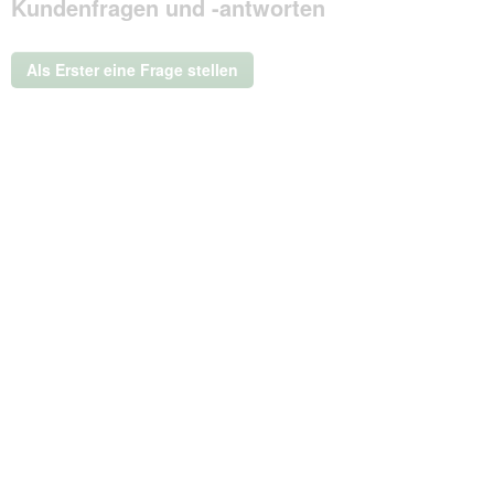
Kundenfragen und -antworten
dieser
Aktion
wird
ein
Als Erster eine Frage stellen
modales
Dialogfeld
geöffnet.