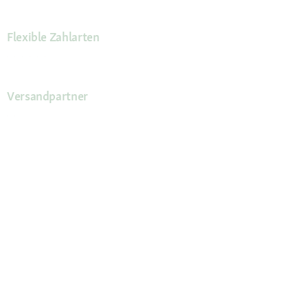
Flexible Zahlarten
Versandpartner
Deine Vorteile
Die Fressnapf App