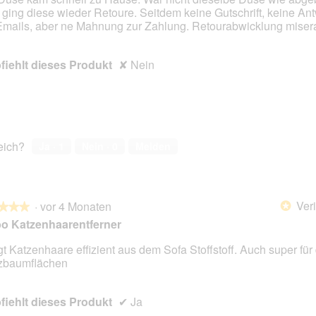
 ging diese wieder Retoure. Seitdem keine Gutschrift, keine An
en.
Emails, aber ne Mahnung zur Zahlung. Retourabwicklung miser
iehlt dieses Produkt
✘
Nein
reich?
Ja ·
1
Nein ·
0
Melden
Veri
·
vor 4 Monaten
*
★★★
★★★
o Katzenhaarentferner
t Katzenhaare effizient aus dem Sofa Stoffstoff. Auch super für 
zbaumflächen
en.
iehlt dieses Produkt
✔
Ja