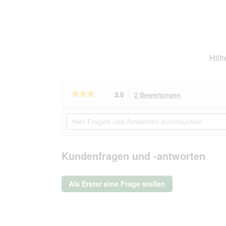
Hilf
★★★★★
★★★★★
3.0
2 Bewertungen
Mit
dieser
3
von
Aktion
Hier
5
navigierst
Fragen
Sternen.
du
und
Bewertungen
zu
Antworten
lesen
den
durchsuchen
Kundenfragen und -antworten
für
Bewertungen.
THOMAS
Polster
Turbodüse
Als Erster eine Frage stellen
TSB
50