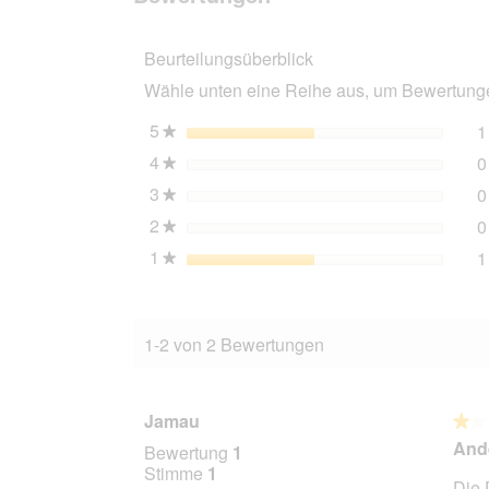
Turbodüse
TSB
Beurteilungsüberblick
50
Wähle unten eine Reihe aus, um Bewertungen
5
Sterne
1
★
4
Sterne
0
★
3
Sterne
0
★
2
Sterne
0
★
1
Sterne
1
★
1-2 von 2 Bewertungen
Jamau
★★
★★
1
Ande
Bewertung
1
von
Stimme
1
Die 
5