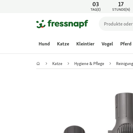
03
17
TAG(E)
STUNDE(N)
Hund
Katze
Kleintier
Vogel
Pferd
Katze
Hygiene & Pflege
Reinigung