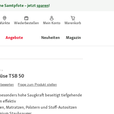
ine Samtpfote – jetzt
sparen
!
Märkte
Wiederbestellen
Mein Konto
Warenkorb
Angebote
Neuheiten
Magazin
e
üse TSB 50
 bewerten
Frage zum Produkt stellen
e besonders hohe Saugkraft beseitigt tiefgehende
 effektiv
ien, Matratzen, Polstern und Stoff-Autositzen
emium Staubsauger