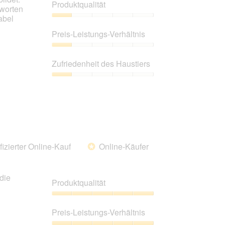
Produktqualität
unten
tworten
aufgeführte
abel
Inhalt
Produktqualität,
aktualisiert.
1
Preis-Leistungs-Verhältnis
von
5
Preis-
Leistungs-
Zufriedenheit des Haustiers
Verhältnis,
1
Zufriedenheit
von
des
5
Haustiers,
1
von
5
fizierter Online-Kauf
Online-Käufer
*
die
Produktqualität
Produktqualität,
5
Preis-Leistungs-Verhältnis
von