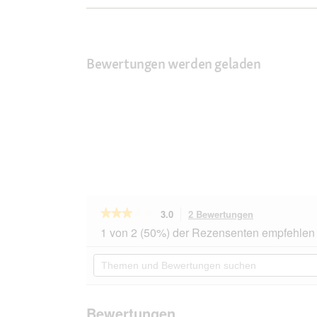
Bewertungen werden geladen
★★★★★
★★★★★
3.0
2 Bewertungen
Mit
dieser
3
1 von 2 (50%) der Rezensenten empfehlen 
von
Aktion
5
navigierst
Themen
Sternen.
du
und
Bewertungen
zu
Bewertungen
lesen
den
suchen
für
Bewertungen.
THOMAS
Bewertungen
Polster