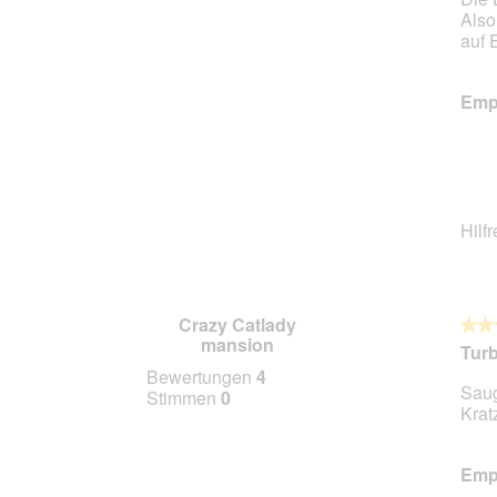
Also
Stern
auf 
Empf
Hilf
Crazy Catlady
★★
★★
mansion
5
Turb
von
Bewertungen
4
Saug
5
Stimmen
0
Krat
Stern
Empf