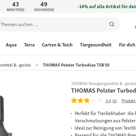
43
49
-14% auf alle Artikel für de
MINUTE(N)
SEKUNDE(N)
Aqua
Terra
Garten & Teich
Tiergesundheit
Für dich
smittel & -geräte
THOMAS Polster Turbodüse TSB 50
THOMAS Reinigungsmittel & -gerät
THOMAS Polster Turbod
3.0
(2)
Produkt
Perfekt für Tierliebhaber: di
Verschmutzungen aus Polstern
Ideal zur Reinigung von Textil
Passend für alle THOMAS Pr