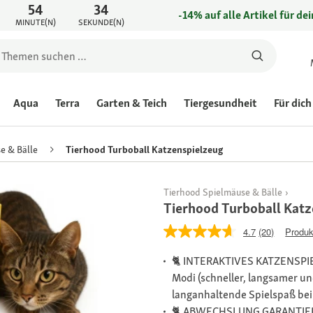
54
34
-14% auf alle Artikel für de
MINUTE(N)
SEKUNDE(N)
Aqua
Terra
Garten & Teich
Tiergesundheit
Für dich
e & Bälle
Tierhood Turboball Katzenspielzeug
Tierhood Spielmäuse & Bälle
Tierhood Turboball Katz
4.7
(20)
Produk
🐈 INTERAKTIVES KATZENSPIEL
Modi (schneller, langsamer un
langanhaltende Spielspaß bei 
🐈 ABWECHSLUNG GARANTIERT