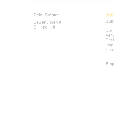
Cele_Grömer
★★
★★
5
Supe
Bewertungen
9
von
Stimmen
10
Der 
5
Verk
Stern
Der 
lang
klas
Empf
B
F