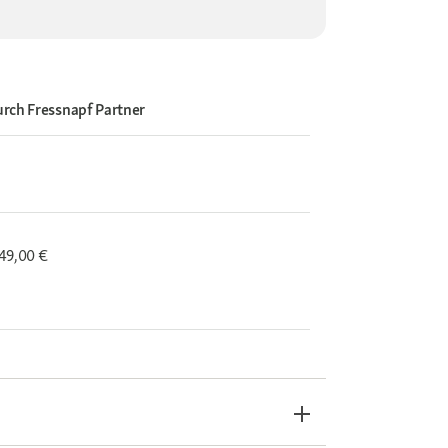
urch
Fressnapf Partner
 49,00 €