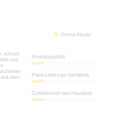
Online-Käufer
*
, schnell
Produktqualität
arbe und
ie
Produktqualität,
kschicken
1
Preis-Leistungs-Verhältnis
€ aus dem
von
5
Preis-
Leistungs-
Zufriedenheit des Haustiers
Verhältnis,
1
Zufriedenheit
von
des
5
Haustiers,
1
von
5