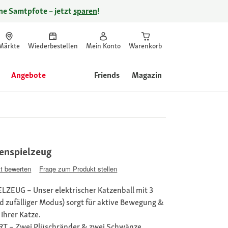
ine Samtpfote – jetzt
sparen
!
Märkte
Wiederbestellen
Mein Konto
Warenkorb
Angebote
Friends
Magazin
enspielzeug
t bewerten
Frage zum Produkt stellen
ZEUG – Unser elektrischer Katzenball mit 3
d zufälliger Modus) sorgt für aktive Bewegung &
Ihrer Katze.
 – Zwei Plüschränder & zwei Schwänze