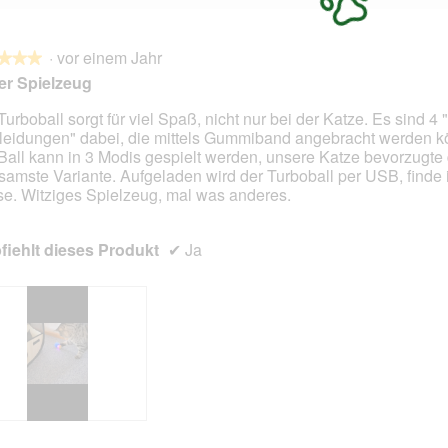
·
vor einem Jahr
★★★
★★★
r Spielzeug
Turboball sorgt für viel Spaß, nicht nur bei der Katze. Es sind 4 "
leidungen" dabei, die mittels Gummiband angebracht werden k
en.
Ball kann in 3 Modis gespielt werden, unsere Katze bevorzugte 
samste Variante. Aufgeladen wird der Turboball per USB, finde 
se. Witziges Spielzeug, mal was anderes.
iehlt dieses Produkt
✔
Ja