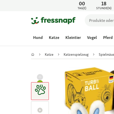
00
18
TAG(E)
STUNDE(N)
Hund
Katze
Kleintier
Vogel
Pferd
Katze
Katzenspielzeug
Spielmäus