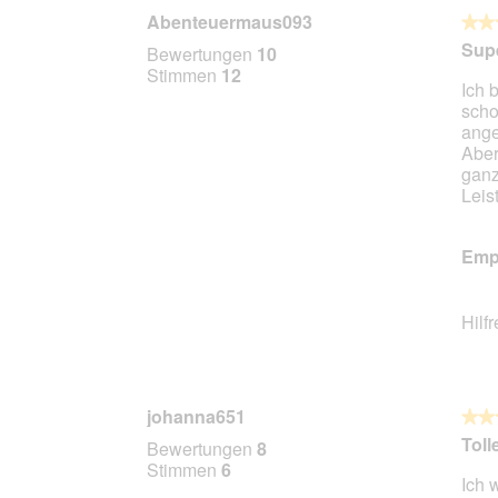
n
Abenteuermaus093
★★
★★
m
5
Supe
o
Bewertungen
10
von
d
Stimmen
12
Ich 
5
a
scho
Stern
l
ange
e
Aber
s
ganz
D
Leis
i
a
l
Empf
o
g
f
Hilf
e
l
d
g
e
johanna651
★★
★★
ö
5
Toll
Bewertungen
8
f
von
Stimmen
6
f
Ich 
5
n