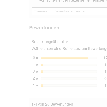
17 von 18 (94%) der Rezensenten empfehl
von
Aktion
5
navigierst
Themen
Sternen.
du
und
Bewertungen
zu
Bewertungen
lesen
den
suchen
für
Bewertungen
Tierhood
Bewertungen
Turboball
Katzenspielzeug
Beurteilungsüberblick
Wähle unten eine Reihe aus, um Bewertungen
5
Sterne
1
★
4
Sterne
1
★
3
Sterne
1
★
2
Sterne
0
★
1
Sterne
1
★
1-4 von 20 Bewertungen