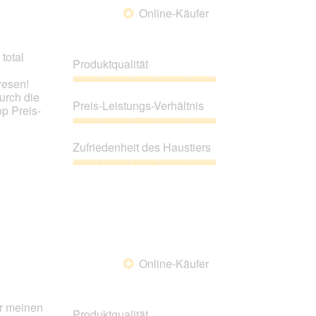
Online-Käufer
*
total
Produktqualität
wesen!
Produktqualität,
durch die
5
Preis-Leistungs-Verhältnis
op Preis-
von
5
Preis-
Leistungs-
Zufriedenheit des Haustiers
Verhältnis,
5
Zufriedenheit
von
des
5
Haustiers,
5
von
5
Online-Käufer
*
ür meinen
Produktqualität