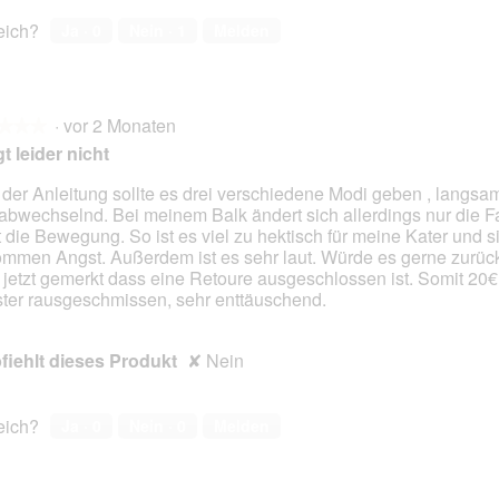
reich?
Ja ·
0
Nein ·
1
Melden
·
vor 2 Monaten
★★★
★★★
t leider nicht
 der Anleitung sollte es drei verschiedene Modi geben , langsam
abwechselnd. Bei meinem Balk ändert sich allerdings nur die F
en.
t die Bewegung. So ist es viel zu hektisch für meine Kater und s
mmen Angst. Außerdem ist es sehr laut. Würde es gerne zurüc
 jetzt gemerkt dass eine Retoure ausgeschlossen ist. Somit 20
ter rausgeschmissen, sehr enttäuschend.
iehlt dieses Produkt
✘
Nein
reich?
Ja ·
0
Nein ·
0
Melden