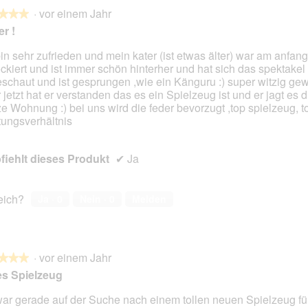
·
vor einem Jahr
★★★
★★★
r !
bin sehr zufrieden und mein kater (ist etwas älter) war am anfang 
ckiert und ist immer schön hinterher und hat sich das spektakel
en.
schaut und ist gesprungen ,wie ein Känguru :) super witzig ge
 jetzt hat er verstanden das es ein Spielzeug ist und er jagt es 
e Wohnung :) bei uns wird die feder bevorzugt ,top spielzeug, t
tungsverhältnis
iehlt dieses Produkt
✔
Ja
reich?
Ja ·
0
Nein ·
0
Melden
·
vor einem Jahr
★★★
★★★
es Spielzeug
war gerade auf der Suche nach einem tollen neuen Spielzeug f