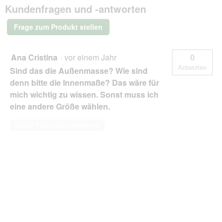
Kuscheliger
Kundenfragen und -antworten
Teddy-
Stoff
-
Frage zum Produkt stellen
Hundesofa
anthrazit
1,1
m,
Ana Cristina
·
vor einem Jahr
0
22
Antworten
Sind das die Außenmasse? Wie sind
cm,
90
denn bitte die Innenmaße? Das wäre für
cm
mich wichtig zu wissen. Sonst muss ich
eine andere Größe wählen.
Diese Frage beantworten