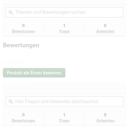
Kein
Themen
Th
Beurteilungswert
und
ϙ
un
für
Tierlando
Bewertungen
Be
®
suchen
su
0
1
0
Orthopädisches
Bewertungen
Frage
Antworten
Hundebett
FRANKLIN
Kuscheliger
Bewertungen
Teddy-
Stoff
-
Hundesofa
★★★★★
anthrazit
1,1
Kein
m,
Produkt als Erster bewerten
Beurteilungswert
22
.
cm,
Mit
90
★★★★★
★★★★★
dieser
cm
Kein
Aktion
Hier
Hie
Beurteilungswert
wird
Fragen
ϙ
Fra
für
ein
Tierlando
und
un
modales
®
Antworten
Ant
0
1
0
Dialogfeld
Orthopädisches
durchsuchen
du
Bewertungen
Frage
Antworten
Hundebett
geöffnet.
FRANKLIN