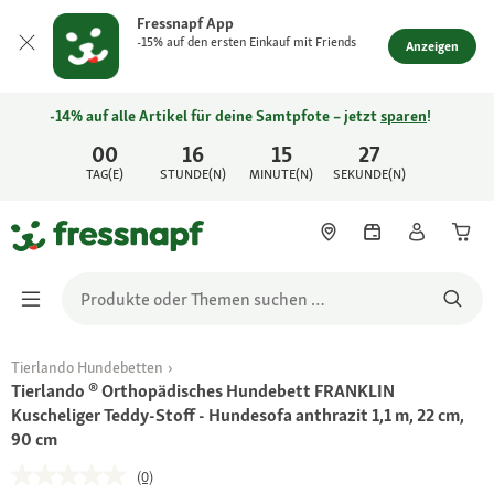
Fressnapf App
-15% auf den ersten Einkauf mit Friends
Anzeigen
-14% auf alle Artikel für deine Samtpfote – jetzt
sparen
!
00
16
15
27
TAG(E)
STUNDE(N)
MINUTE(N)
SEKUNDE(N)
Tierlando Hundebetten
Tierlando ® Orthopädisches Hundebett FRANKLIN
Kuscheliger Teddy-Stoff - Hundesofa anthrazit 1,1 m, 22 cm,
90 cm
(0)