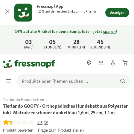
Fressnapf App
-15% auf den ersten Einkauf mit Friends
Anzeigen
-14% auf alle Artikel für deine Samtpfote – jetzt
sparen
!
03
05
28
45
TAG(E)
STUNDE(N)
MINUTE(N)
SEKUNDE(N)
Tierlando Hundebetten
Tierlando GOOFY - Orthopädisches Hundebett aus Polyester
inkl. Matratzenschoner dunkelblau 1,6 m, 25 cm, 1,1 m
1.5
(2)
Produkt bewerten
Frage zum Produkt stellen