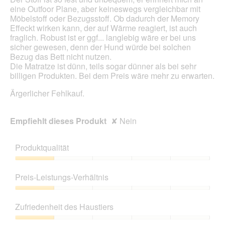
f
e
eine Outfoor Plane, aber keineswegs vergleichbar mit
n
s
Möbelstoff oder Bezugsstoff. Ob dadurch der Memory
e
D
Effeckt wirken kann, der auf Wärme reagiert, ist auch
t
i
fraglich. Robust ist er ggf... langlebig wäre er bei uns
.
a
sicher gewesen, denn der Hund würde bei solchen
l
Bezug das Bett nicht nutzen.
o
Die Matratze ist dünn, teils sogar dünner als bei sehr
g
billigen Produkten. Bei dem Preis wäre mehr zu erwarten.
f
e
Ärgerlicher Fehlkauf.
l
d
g
Empfiehlt dieses Produkt
✘
Nein
e
ö
Produktqualität
f
f
Produktqualität,
n
1
e
Preis-Leistungs-Verhältnis
von
t
5
Preis-
.
Leistungs-
Zufriedenheit des Haustiers
Verhältnis,
1
Zufriedenheit