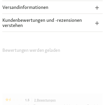
Versandinformationen
Kundenbewertungen und -rezensionen
verstehen
Bewertungen werden geladen
★★★★★
★★★★★
1.5
2 Bewertungen
Mit
dieser
1.5