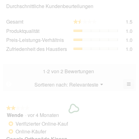
Durchschnittliche Kundenbeurteilungen
Ge
Gesamt
1.5
★★★★★
★★★★★
Dur
Pro
Produktqualität
1.0
Bew
Dur
1.5
Pre
Preis-Leistungs-Verhältnis
1.0
Bew
von
Lei
1
Zuf
Zufriedenheit des Haustiers
1.0
5.
Ver
von
des
Dur
5.
Hau
Bew
Dur
1
Bew
1-2 von 2 Bewertungen
von
1
5.
von
≡
Menü
Sortieren nach:
Relevanteste
?
▼
5.
Wen
du
auf
die
folg
★★★★★
★★★★★
Scha
Wende
·
vor 4 Monaten
2
klick
von
wird
Verifizierter Online-Kauf
*
der
5
unte
Online-Käufer
*
Sternen.
aufg
Google Orthopäde Kissen
Inhal