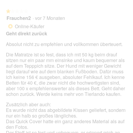
n
d
i
g
i
n
z
e
★★★★★
★★★★★
m
u
s
Frauchen2
·
vor 7 Monaten
1
o
F
e
von
Online-Käufer
*
d
o
r
5
a
Geht direkt zurück
t
A
Sternen.
l
o
k
Absolut nicht zu empfehlen und vollkommen überteuert.
e
2
t
s
.
i
Die Matratze ist so fest, dass ich mit 50 kg beim drauf
D
o
sitzen nur ein paar mm einsinke und kaum bequemer als
i
n
auf dem Tepppich sitze. Der Hund mit weniger Gewicht
a
w
liegt darauf wie auf dem blanken Fußboden. Dafür muss
l
i
ich keine 156 € ausgeben, absoluter Fehlkauf. Ich kenne
o
r
Betten für 40 €, die zwar nicht die hochwertigsten sind,
g
d
aber 100 x empfehlenswerter als dieses Bett. Geht daher
f
e
schon zurück. Werde keins mehr von Tierlando kaufen.
e
i
l
n
Zusätzlich aber auch:
d
m
Es wurde nicht das abgebildete Kissen geliefert, sondern
g
o
nur ein halb so großes längliches.
e
d
Das Quick Cover hatte ein ganz anderes Material als auf
ö
a
den Fotos.
f
l
Der Stoff ist so fest und unbequem, er erinnert mich an