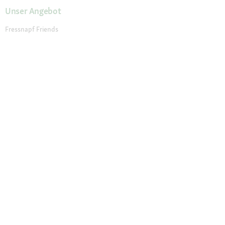
Unser Angebot
Fressnapf Friends
Aktuelle Angebote
Prospekt Angebote
Exklusive Marken
Servicewelt
Payback
Fressnapf Magazin
Dr. Fressnapf
Tierversicherung
Fressnapf Apotheke
Unsere Märkte
Märkte finden
Services im Markt
Geschenkkarte
Fressnapf Salon
Activet Tierarztpraxen