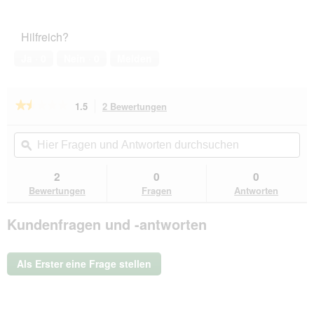
von
des
5
Haustiers,
Hilfreich?
1
von
Ja ·
0
Nein ·
0
Melden
5
★★★★★
★★★★★
1.5
2 Bewertungen
Mit
dieser
1.5
von
Aktion
Hier
Hie
5
navigierst
Fragen
ϙ
Fra
Sternen.
du
und
un
Bewertungen
zu
Antworten
Ant
2
0
0
lesen
den
durchsuchen
du
für
Bewertungen
Fragen
Antworten
Bewertungen.
Tierlando
GOOFY
Kundenfragen und -antworten
-
Orthopädisches
Hundebett
aus
Polyester
Als Erster eine Frage stellen
inkl.
Matratzenschoner
dunkelblau
1,6