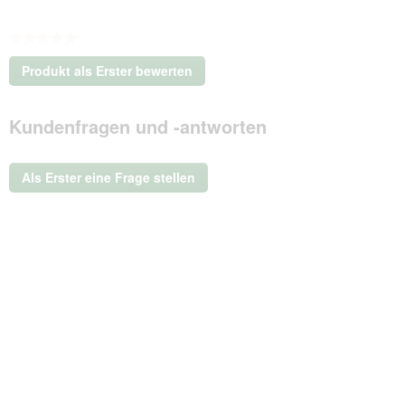
★★★★★
Kein
Produkt als Erster bewerten
Beurteilungswert
.
Mit
Kundenfragen und -antworten
dieser
Aktion
wird
ein
Als Erster eine Frage stellen
modales
Dialogfeld
geöffnet.