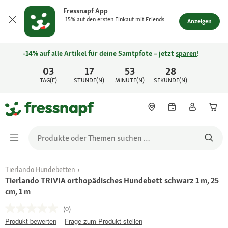
Fressnapf App
-15% auf den ersten Einkauf mit Friends
Anzeigen
-14% auf alle Artikel für deine Samtpfote – jetzt
sparen
!
03
17
53
28
TAG(E)
STUNDE(N)
MINUTE(N)
SEKUNDE(N)
Tierlando Hundebetten
Tierlando TRIVIA orthopädisches Hundebett schwarz 1 m, 25
cm, 1 m
(0)
Produkt bewerten
Frage zum Produkt stellen