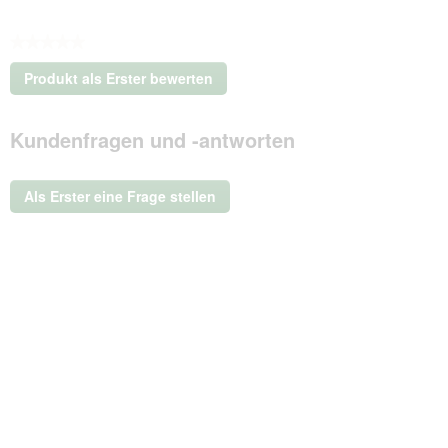
★★★★★
Kein
Produkt als Erster bewerten
Beurteilungswert
.
Mit
Kundenfragen und -antworten
dieser
Aktion
wird
ein
Als Erster eine Frage stellen
modales
Dialogfeld
geöffnet.