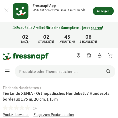
Fressnapf App
-15% auf den ersten Einkauf mit Friends
Anzeigen
-14% auf alle Artikel für deine Samtpfote – jetzt
sparen
!
02
02
45
06
TAG(E)
STUNDE(N)
MINUTE(N)
SEKUNDE(N)
Tierlando Hundebetten
Tierlando XENIA - Orthopädisches Hundebett / Hundesofa
bordeaux 1,75 m, 20 cm, 1,15 m
(0)
Produkt bewerten
Frage zum Produkt stellen