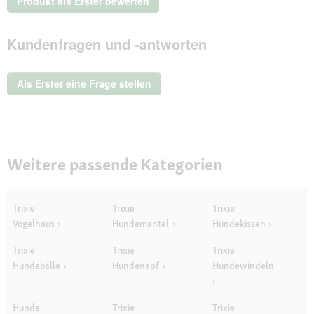
Produkt als Erster bewerten
Beurteilungswert
.
Mit
Kundenfragen und -antworten
dieser
Aktion
wird
ein
Als Erster eine Frage stellen
modales
Dialogfeld
geöffnet.
Weitere passende Kategorien
Trixie
Trixie
Trixie
Vogelhaus
Hundemantel
Hundekissen
Trixie
Trixie
Trixie
Hundebälle
Hundenapf
Hundewindeln
Hunde
Trixie
Trixie