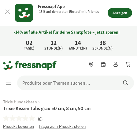
Fressnapf App
-15% auf den ersten Einkauf mit Friends
Anzeigen
-14% auf alle Artikel für deine Samtpfote – jetzt
sparen
!
02
12
14
38
TAG(E)
STUNDE(N)
MINUTE(N)
SEKUNDE(N)
Trixie Hundekissen
Trixie Kissen Talis grau 50 cm, 8 cm, 50 cm
(0)
Produkt bewerten
Frage zum Produkt stellen