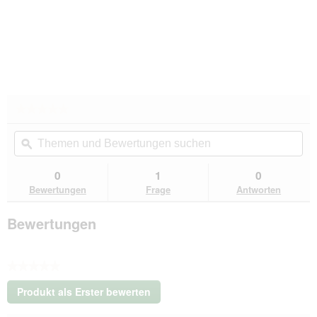
★★★★★
★★★★★
Kein
Themen
Th
Beurteilungswert
und
ϙ
un
für
Trixie
Bewertungen
Be
Kratzbaum
suchen
su
0
1
0
Altea
Bewertungen
Frage
Antworten
Bewertungen
★★★★★
Kein
Produkt als Erster bewerten
Beurteilungswert
.