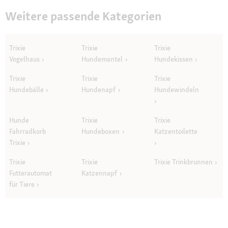
Weitere passende Kategorien
Trixie
Trixie
Trixie
Vogelhaus
Hundemantel
Hundekissen
Trixie
Trixie
Trixie
Hundebälle
Hundenapf
Hundewindeln
Hunde
Trixie
Trixie
Fahrradkorb
Hundeboxen
Katzentoilette
Trixie
Trixie
Trixie
Trixie Trinkbrunnen
Futterautomat
Katzennapf
für Tiere