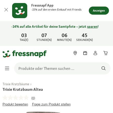
Fressnapf App
-15% auf den ersten Einkauf mit Friends
Anzeigen
-14% auf alle Artikel für deine Samtpfote – jetzt
sparen
!
03
07
06
45
TAG(E)
STUNDE(N)
MINUTE(N)
SEKUNDE(N)
Trixie Kratzbäume
Trixie Kratzbaum Altea
(0)
Produkt bewerten
Frage zum Produkt stellen