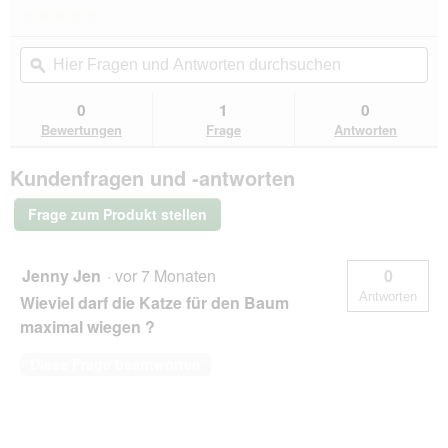
Mit
★★★★★
★★★★★
dieser
Kein
Aktion
Hier
Hie
Beurteilungswert
wird
Fragen
ϙ
Fra
für
ein
Trixie
und
un
modales
Kratzbaum
Antworten
Ant
0
1
0
Dialogfeld
Altea
durchsuchen
du
Bewertungen
Frage
Antworten
geöffnet.
Kundenfragen und -antworten
Frage zum Produkt stellen
Jenny Jen
·
vor 7 Monaten
0
Antworten
Wieviel darf die Katze für den Baum
maximal wiegen ?
Diese Frage beantworten