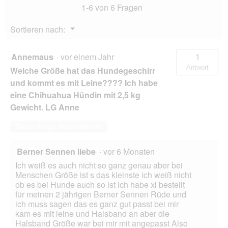
1-6 von 6 Fragen
Menü
Sortieren nach:
▼
Annemaus
·
vor einem Jahr
1
Antwort
Welche Größe hat das Hundegeschirr
und kommt es mit Leine???? Ich habe
eine Chihuahua Hündin mit 2,5 kg
Gewicht. LG Anne
Diese Frage beantworten
Berner Sennen liebe
·
vor 6 Monaten
Ich weiß es auch nicht so ganz genau aber bei
Menschen Größe ist s das kleinste ich weiß nicht
ob es bei Hunde auch so ist ich habe xl bestellt
für meinen 2 jährigen Berner Sennen Rüde und
ich muss sagen das es ganz gut passt bei mir
kam es mit leine und Halsband an aber die
Halsband Größe war bei mir mit angepasst Also