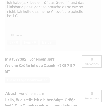
ich habe ja xl bestellt für das Geschirr und das
Halsband passt geht so brauche es so wie so
nicht. Ich hoffe das meine Antwort die geholfen
hat LG
Hilfreich?
Ja ·
0
Nein ·
0
Melden
Miaa377382
·
vor einem Jahr
0
Antworten
Welche Größe ist das Geschirr?XS? S?
M?
Diese Frage beantworten
Abusi
·
vor einem Jahr
0
Antworten
Hallo, Wie stelle ich die benötigte Größe
fest? Das Geschirr wir zu verschiedenen