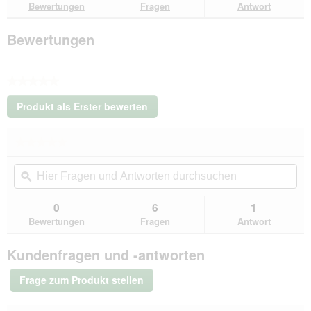
Bewertungen
Fragen
Antwort
S
Bewertungen
★★★★★
Kein
Produkt als Erster bewerten
Beurteilungswert
.
Mit
★★★★★
★★★★★
dieser
Kein
Aktion
Hier
Hie
Beurteilungswert
wird
Fragen
ϙ
Fra
für
ein
VidaXL
und
un
modales
Hundegeschirr
Antworten
Ant
0
6
1
Dialogfeld
rosa
durchsuchen
du
Bewertungen
Fragen
Antwort
S
geöffnet.
Kundenfragen und -antworten
Frage zum Produkt stellen