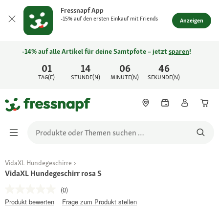
Fressnapf App
-15% auf den ersten Einkauf mit Friends
Anzeigen
-14% auf alle Artikel für deine Samtpfote – jetzt
sparen
!
01
14
06
46
TAG(E)
STUNDE(N)
MINUTE(N)
SEKUNDE(N)
VidaXL Hundegeschirre
VidaXL Hundegeschirr rosa S
(0)
Produkt bewerten
Frage zum Produkt stellen