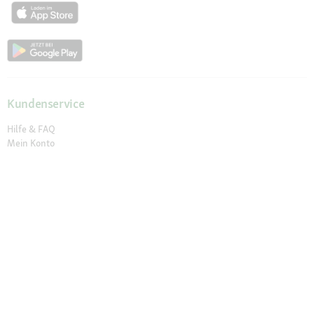
Kundenservice
Hilfe & FAQ
Mein Konto
Passwort beantragen
Meine Bestellungen
Meine Wunschliste
Schnelle Lieferung
Click & Collect
Sichere Zahlung & Zahlungsarten
30 Tage Rückgaberecht
Newsletter
Vertrag widerrufen
Erklärung zur Barrierefreiheit