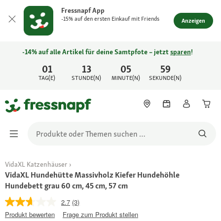
Fressnapf App
-15% auf den ersten Einkauf mit Friends
Anzeigen
-14% auf alle Artikel für deine Samtpfote – jetzt
sparen
!
01
13
05
59
TAG(E)
STUNDE(N)
MINUTE(N)
SEKUNDE(N)
VidaXL Katzenhäuser
VidaXL Hundehütte Massivholz Kiefer Hundehöhle
Hundebett grau 60 cm, 45 cm, 57 cm
2.7
(3)
Produkt bewerten
Frage zum Produkt stellen