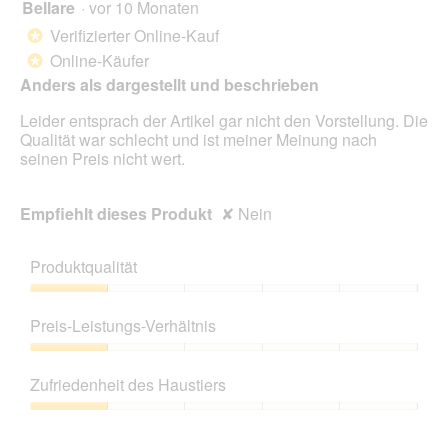
Bellare
·
vor 10 Monaten
1
n
von
w
Verifizierter Online-Kauf
*
5
i
Online-Käufer
*
Sternen.
r
Anders als dargestellt und beschrieben
d
e
Leider entsprach der Artikel gar nicht den Vorstellung. Die
i
Qualität war schlecht und ist meiner Meinung nach
n
seinen Preis nicht wert.
m
o
d
Empfiehlt dieses Produkt
✘
Nein
a
l
e
Produktqualität
s
D
Produktqualität,
i
1
Preis-Leistungs-Verhältnis
a
von
l
5
Preis-
o
Leistungs-
Zufriedenheit des Haustiers
g
Verhältnis,
f
1
Zufriedenheit
e
von
des
l