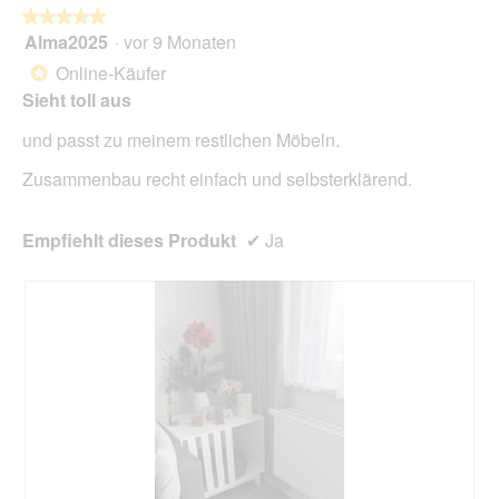
l
★★★★★
★★★★★
i
o
Alma2025
·
vor 9 Monaten
r
5
g
d
von
Online-Käufer
*
f
e
5
Sieht toll aus
e
i
Sternen.
l
n
und passt zu meinem restlichen Möbeln.
d
m
g
o
Zusammenbau recht einfach und selbsterklärend.
e
d
ö
a
f
l
Empfiehlt dieses Produkt
✔
Ja
f
e
n
s
e
D
t
i
.
a
l
o
g
f
e
l
d