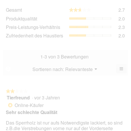
Ge
Gesamt
2.7
★★★★★
★★★★★
Dur
Pro
Produktqualität
2.0
Bew
Dur
2.7
Pre
Preis-Leistungs-Verhältnis
2.3
Bew
von
Lei
2
Zuf
Zufriedenheit des Haustiers
2.0
5.
Ver
von
des
Dur
5.
Hau
Bew
Dur
2.3
Bew
1-3 von 3 Bewertungen
von
2
5.
von
≡
Menü
Sortieren nach:
Relevanteste
?
▼
5.
Wen
du
auf
die
folg
★★★★★
★★★★★
Scha
Tierfreund
·
vor 3 Jahren
2
klick
von
wird
Online-Käufer
*
der
5
Sehr schlechte Qualität
unte
Sternen.
aufg
Inhal
Das Sperrholz ist nur aufs Notwendigste lackiert, so sind
aktua
z.B.die Verstrebungen vorne nur auf der Vorderseite