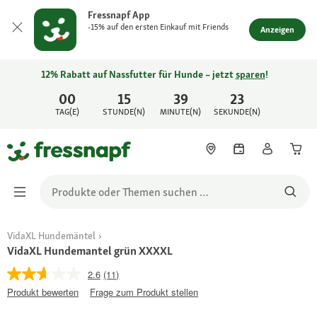
Fressnapf App
-15% auf den ersten Einkauf mit Friends
Anzeigen
12% Rabatt auf Nassfutter für Hunde – jetzt
sparen
!
00
15
39
23
TAG(E)
STUNDE(N)
MINUTE(N)
SEKUNDE(N)
VidaXL Hundemäntel
VidaXL Hundemantel grün XXXXL
2.6
(11)
Produkt bewerten
Frage zum Produkt stellen