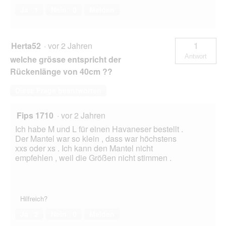
Ja ·
1
Nein ·
0
Melden
Herta52
·
vor 2 Jahren
1
Antwort
welche grösse entspricht der
Rückenlänge von 40cm ??
Diese Frage beantworten
Fips 1710
·
vor 2 Jahren
Ich habe M und L für einen Havaneser bestellt .
Der Mantel war so klein , dass war höchstens
xxs oder xs . Ich kann den Mantel nicht
empfehlen , weil die Größen nicht stimmen .
Hilfreich?
Ja ·
2
Nein ·
0
Melden