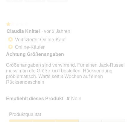
5
i
o
n
w
★★★★★
★★★★★
i
Claudia Knittel
·
vor 2 Jahren
r
1
d
von
Verifizierter Online-Kauf
*
e
5
Online-Käufer
*
i
Sternen.
n
Achtung Größensngaben
m
Größenangaben sind verwirrend. Für einen Jack-Russel
o
muss man die Größe xxxl bestellen. Rücksendung
d
problematisch. Warte seit 3 Wochen auf einen
a
Rücksendeschein
l
e
s
Empfiehlt dieses Produkt
✘
Nein
D
i
a
Produktqualität
l
o
Produktqualität,
g
3
f