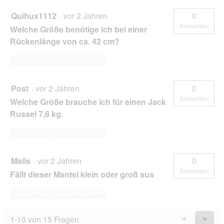
Quihux1112
·
vor 2 Jahren
0
Antworten
Welche Größe benötige ich bei einer
Rückenlänge von ca. 42 cm?
Diese Frage beantworten
Post
·
vor 2 Jahren
0
Antworten
Welche Größe brauche ich für einen Jack
Russel 7,8 kg.
Diese Frage beantworten
Mails
·
vor 2 Jahren
0
Antworten
Fällt dieser Mantel klein oder groß aus
Diese Frage beantworten
1-10 von 15 Fragen
Zurück
◄
Weiter
►