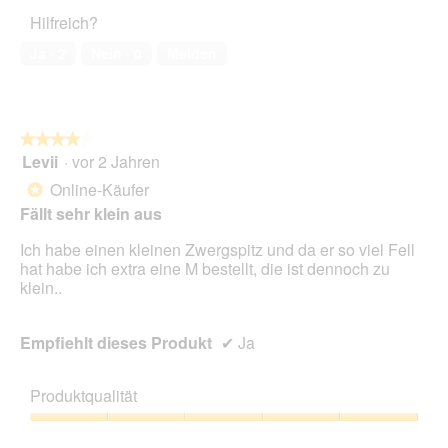
von
e
Hilfreich?
5
l
Ja ·
2
Nein ·
0
Melden
d
g
e
ö
f
★★★★★
★★★★★
f
Levii
·
vor 2 Jahren
4
n
von
e
Online-Käufer
*
5
t
Fällt sehr klein aus
Sternen.
.
Ich habe einen kleinen Zwergspitz und da er so viel Fell
hat habe ich extra eine M bestellt, die ist dennoch zu
klein..
Empfiehlt dieses Produkt
✔
Ja
Produktqualität
Produktqualität,