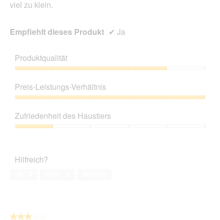
viel zu klein.
Empfiehlt dieses Produkt
✔
Ja
Produktqualität
Produktqualität,
4
Preis-Leistungs-Verhältnis
von
5
Preis-
Leistungs-
Zufriedenheit des Haustiers
Verhältnis,
5
Zufriedenheit
von
des
5
Haustiers,
Hilfreich?
1
von
Ja ·
4
Nein ·
0
Melden
5
★★★★★
★★★★★