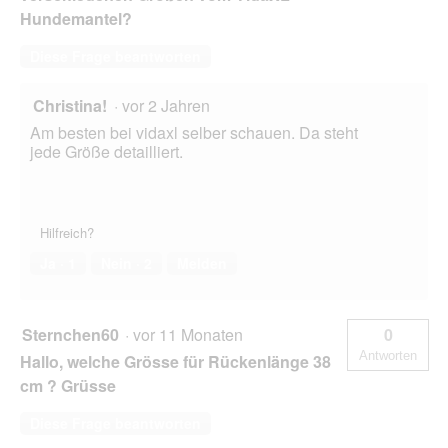
Hundemantel?
Diese Frage beantworten
Christina!
·
vor 2 Jahren
Am besten bei vidaxl selber schauen. Da steht
jede Größe detailliert.
Hilfreich?
Ja ·
1
Nein ·
2
Melden
Sternchen60
·
vor 11 Monaten
0
Antworten
Hallo, welche Grösse für Rückenlänge 38
cm ? Grüsse
Diese Frage beantworten