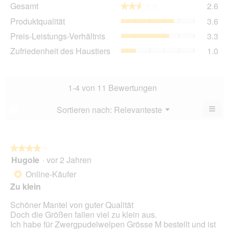
Ge
Gesamt
2.6
★★★★★
★★★★★
Dur
Pro
Produktqualität
3.6
Bew
Dur
2.6
Pre
Preis-Leistungs-Verhältnis
3.3
Bew
von
Lei
3.6
Zuf
Zufriedenheit des Haustiers
1.0
5.
Ver
von
des
Dur
5.
Hau
Bew
Dur
3.3
Bew
1-4 von 11 Bewertungen
von
1
5.
von
≡
Menü
Sortieren nach:
Relevanteste
?
▼
5.
Wen
du
auf
die
folg
★★★★★
★★★★★
Scha
Hugole
·
vor 2 Jahren
4
klick
von
wird
Online-Käufer
*
der
5
unte
Zu klein
Sternen.
aufg
Inhal
Schöner Mantel von guter Qualität
aktua
Doch die Größen fallen viel zu klein aus.
Ich habe für Zwergpudelwelpen Grösse M bestellt und ist