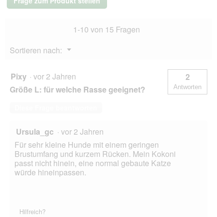
Frage zum Produkt stellen
1-10 von 15 Fragen
Menü
Sortieren nach:
▼
Pixy
·
vor 2 Jahren
2
Antworten
Größe L: für welche Rasse geeignet?
Diese Frage beantworten
Ursula_gc
·
vor 2 Jahren
Für sehr kleine Hunde mit einem geringen
Brustumfang und kurzem Rücken. Mein Kokoni
passt nicht hinein, eine normal gebaute Katze
würde hineinpassen.
Hilfreich?