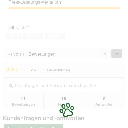
5
Preis-Leistungs-Verhältnis
von
5
Preis-
Leistungs-
Verhältnis,
Hilfreich?
5
von
Ja ·
2
Nein ·
0
Melden
5
1-4 von 11 Bewertungen
Zurück
◄
Weiter
►
Reviews
Revie
★★★★★
★★★★★
2.6
11 Bewertungen
Mit
dieser
2.6
von
Aktion
Hier
Hie
5
navigierst
Fragen
ϙ
Fra
Sternen.
du
und
un
Bewertungen
zu
Antworten
Ant
11
15
8
lesen
den
durchsuchen
du
für
Bewertungen
Fragen
Antworten
Bewertungen.
VidaXL
Hundemantel
Kundenfragen und -antworten
grün
XXXXL