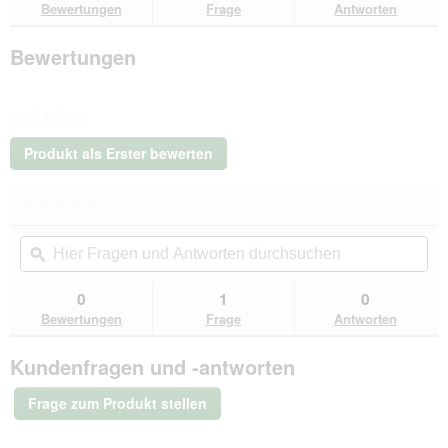
Bewertungen
Frage
Antworten
silber
7
m,
Bewertungen
2
m,
70
cm
★★★★★
Kein
Produkt als Erster bewerten
Beurteilungswert
.
Mit
★★★★★
★★★★★
dieser
Kein
Aktion
Hier
Hie
Beurteilungswert
wird
Fragen
ϙ
Fra
für
ein
VidaXL
und
un
modales
Hundezwinger
Antworten
Ant
0
1
0
Dialogfeld
Stahl
durchsuchen
du
Bewertungen
Frage
Antworten
silber
geöffnet.
7
m,
Kundenfragen und -antworten
2
m,
Frage zum Produkt stellen
70
cm