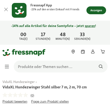
Fressnapf App
-15% auf den ersten Einkauf mit Friends
Anzeigen
-14% auf alle Artikel für deine Samtpfote – jetzt
sparen
!
00
17
48
33
TAG(E)
STUNDE(N)
MINUTE(N)
SEKUNDE(N)
VidaXL Hundezwinger
VidaXL Hundezwinger Stahl silber 7 m, 2 m, 70 cm
(0)
Produkt bewerten
Frage zum Produkt stellen