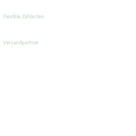
Flexible Zahlarten
Versandpartner
Deine Vorteile
Die Fressnapf App