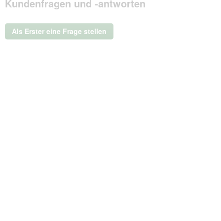
Kundenfragen und -antworten
dieser
Aktion
wird
ein
Als Erster eine Frage stellen
modales
Dialogfeld
geöffnet.