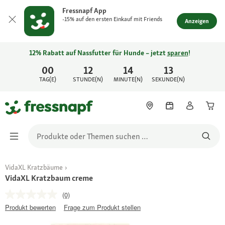
Fressnapf App
-15% auf den ersten Einkauf mit Friends
Anzeigen
12% Rabatt auf Nassfutter für Hunde – jetzt
sparen
!
00
12
14
13
TAG(E)
STUNDE(N)
MINUTE(N)
SEKUNDE(N)
VidaXL Kratzbäume
VidaXL Kratzbaum creme
(0)
Produkt bewerten
Frage zum Produkt stellen