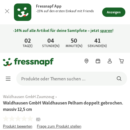
Fressnapf App
-15% auf den ersten Einkauf mit Friends
Anzeigen
-14% auf alle Artikel für deine Samtpfote – jetzt
sparen
!
02
04
50
41
TAG(E)
STUNDE(N)
MINUTE(N)
SEKUNDE(N)
Waldhausen GmbH Zaumzeug
Waldhausen GmbH Waldhausen Pelham doppelt gebrochen.
massiv 12,5 cm
(0)
Produkt bewerten
Frage zum Produkt stellen