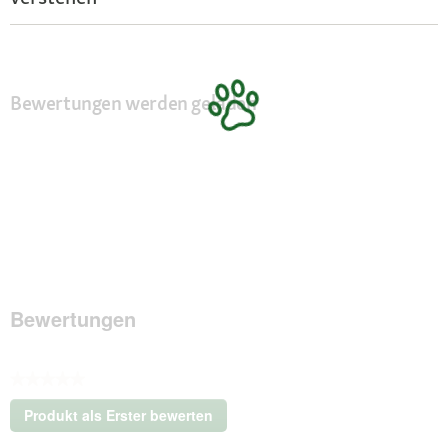
Bewertungen werden geladen
Bewertungen
★★★★★
Kein
Produkt als Erster bewerten
Beurteilungswert
.