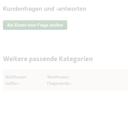
Mit
Kundenfragen und -antworten
dieser
Aktion
wird
ein
Als Erster eine Frage stellen
modales
Dialogfeld
geöffnet.
Weitere passende Kategorien
Waldhausen
Waldhausen
Halfter
Fliegendecke