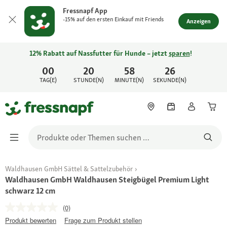
Fressnapf App
-15% auf den ersten Einkauf mit Friends
Anzeigen
12% Rabatt auf Nassfutter für Hunde – jetzt
sparen
!
00
20
58
26
TAG(E)
STUNDE(N)
MINUTE(N)
SEKUNDE(N)
Waldhausen GmbH Sättel & Sattelzubehör
Waldhausen GmbH Waldhausen Steigbügel Premium Light
schwarz 12 cm
(0)
Produkt bewerten
Frage zum Produkt stellen