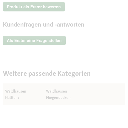
Kein
Produkt als Erster bewerten
Beurteilungswert
.
Mit
Kundenfragen und -antworten
dieser
Aktion
wird
ein
Als Erster eine Frage stellen
modales
Dialogfeld
geöffnet.
Weitere passende Kategorien
Waldhausen
Waldhausen
Halfter
Fliegendecke