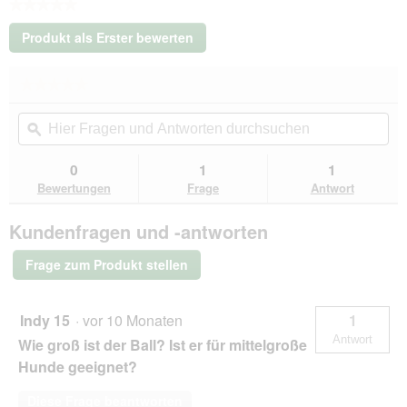
★★★★★
Kein
Produkt als Erster bewerten
Beurteilungswert
.
Mit
★★★★★
★★★★★
dieser
Kein
Aktion
Hier
Hie
Beurteilungswert
wird
Fragen
ϙ
Fra
für
ein
Wildfang
und
un
modales
®
Antworten
Ant
0
1
1
Dialogfeld
Naturkautschuk
durchsuchen
du
Bewertungen
Frage
Antwort
Wurfspielzeug
geöffnet.
-
Wurfkürbis
Kundenfragen und -antworten
"Winnie"
Frage zum Produkt stellen
Indy 15
·
vor 10 Monaten
1
Antwort
Wie groß ist der Ball? Ist er für mittelgroße
Hunde geeignet?
Diese Frage beantworten