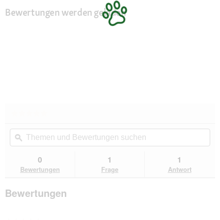
Bewertungen werden geladen
★★★★★
★★★★★
Kein
Themen
Th
Beurteilungswert
und
ϙ
un
für
Wildfang
Bewertungen
Be
®
suchen
su
0
1
1
Naturkautschuk
Bewertungen
Frage
Antwort
Wurfspielzeug
-
Wurfkürbis
Bewertungen
"Winnie"