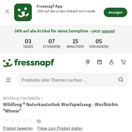
Fressnapf App
-15% auf den ersten Einkauf mit Friends
Anzeigen
-14% auf alle Artikel für deine Samtpfote – jetzt
sparen
!
03
07
15
05
TAG(E)
STUNDE(N)
MINUTE(N)
SEKUNDE(N)
Wildfang Hundebälle
Wildfang ® Naturkautschuk Wurfspielzeug - Wurfkürbis
"Winnie"
(0)
Produkt bewerten
Frage zum Produkt stellen