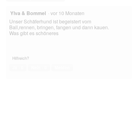
Ylva & Bommel
·
vor 10 Monaten
Unser Schäferhund ist begeistert vom
Ball,rennen, bringen, fangen und dann kauen.
Was gibt es schöneres
Hilfreich?
Ja ·
0
Nein ·
0
Melden