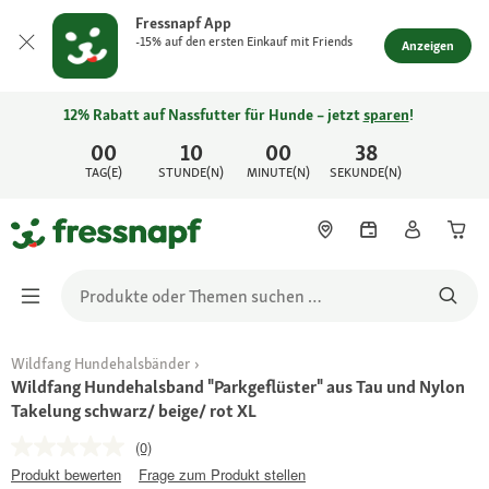
Fressnapf App
-15% auf den ersten Einkauf mit Friends
Anzeigen
12% Rabatt auf Nassfutter für Hunde – jetzt
sparen
!
00
10
00
38
TAG(E)
STUNDE(N)
MINUTE(N)
SEKUNDE(N)
Wildfang Hundehalsbänder
Wildfang Hundehalsband "Parkgeflüster" aus Tau und Nylon
Takelung schwarz/ beige/ rot XL
(0)
Produkt bewerten
Frage zum Produkt stellen