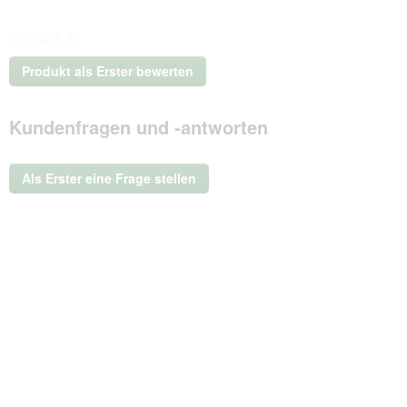
★★★★★
Kein
Produkt als Erster bewerten
Beurteilungswert
.
Mit
Kundenfragen und -antworten
dieser
Aktion
wird
ein
Als Erster eine Frage stellen
modales
Dialogfeld
geöffnet.