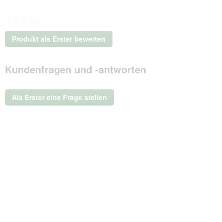
★★★★★
Kein
Produkt als Erster bewerten
Beurteilungswert
.
Mit
Kundenfragen und -antworten
dieser
Aktion
wird
ein
Als Erster eine Frage stellen
modales
Dialogfeld
geöffnet.