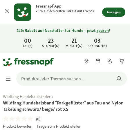
Fressnapf App
-15% auf den ersten Einkauf mit Friends
Anzeigen
12% Rabatt auf Nassfutter für Hunde – jetzt
sparen
!
00
23
21
03
TAG(E)
STUNDE(N)
MINUTE(N)
SEKUNDE(N)
Wildfang Hundehalsbänder
Wildfang Hundehalsband "Parkgeflüster" aus Tau und Nylon
Takelung schwarz/ beige/ rot XS
(0)
Produkt bewerten
Frage zum Produkt stellen