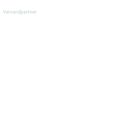
Versandpartner
Deine Vorteile
Die Fressnapf App