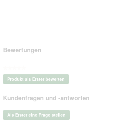
Bewertungen
★★★★★
Kein
Produkt als Erster bewerten
Beurteilungswert
.
Mit
Kundenfragen und -antworten
dieser
Aktion
wird
ein
Als Erster eine Frage stellen
modales
Dialogfeld
geöffnet.