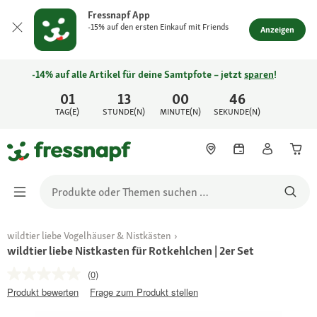
Fressnapf App
-15% auf den ersten Einkauf mit Friends
Anzeigen
-14% auf alle Artikel für deine Samtpfote – jetzt
sparen
!
01
13
00
46
TAG(E)
STUNDE(N)
MINUTE(N)
SEKUNDE(N)
wildtier liebe Vogelhäuser & Nistkästen
wildtier liebe Nistkasten für Rotkehlchen | 2er Set
(0)
Produkt bewerten
Frage zum Produkt stellen