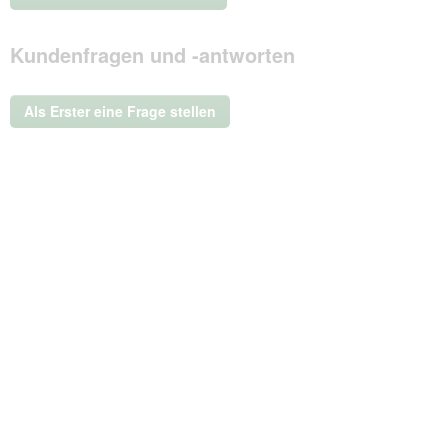
.
Mit
Kundenfragen und -antworten
dieser
Aktion
wird
ein
Als Erster eine Frage stellen
modales
Dialogfeld
geöffnet.