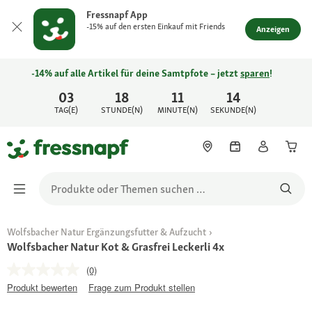
Fressnapf App
-15% auf den ersten Einkauf mit Friends
Anzeigen
-14% auf alle Artikel für deine Samtpfote – jetzt
sparen
!
03
18
11
14
TAG(E)
STUNDE(N)
MINUTE(N)
SEKUNDE(N)
Wolfsbacher Natur Ergänzungsfutter & Aufzucht
Wolfsbacher Natur Kot & Grasfrei Leckerli 4x
(0)
Produkt bewerten
Frage zum Produkt stellen