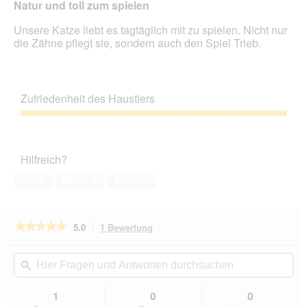
Natur und toll zum spielen
Unsere Katze liebt es tagtäglich mit zu spielen. Nicht nur
die Zähne pflegt sie, sondern auch den Spiel Trieb.
Zufriedenheit des Haustiers
Zufriedenheit
des
Haustiers,
Hilfreich?
5
von
Ja ·
0
Nein ·
0
Melden
5
★★★★★
★★★★★
5.0
1 Bewertung
Mit
dieser
5
von
Aktion
Hier
Hie
5
navigierst
Fragen
ϙ
Fra
Sternen.
du
und
un
Bewertungen
zu
Antworten
Ant
1
0
0
lesen
den
durchsuchen
du
für