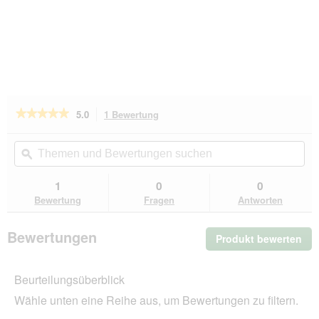
★★★★★
★★★★★
5.0
1 Bewertung
Mit
dieser
5
von
Aktion
Themen
Th
5
navigierst
und
ϙ
un
Sternen.
du
Bewertungen
Be
Bewertungen
zu
suchen
su
1
0
0
lesen
den
für
Bewertung
Fragen
Antworten
Bewertungen.
Wolfsbacher
Natur
Minzesticks
Bewertungen
Produkt bewerten
.
Mit
die
Beurteilungsüberblick
Akt
wir
Wähle unten eine Reihe aus, um Bewertungen zu filtern.
ein