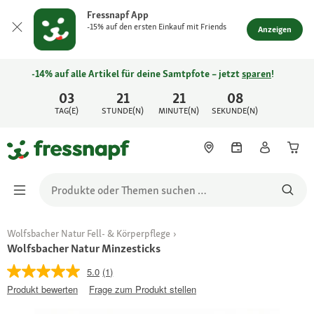
Fressnapf App
-15% auf den ersten Einkauf mit Friends
Anzeigen
-14% auf alle Artikel für deine Samtpfote – jetzt
sparen
!
03
21
21
08
TAG(E)
STUNDE(N)
MINUTE(N)
SEKUNDE(N)
Wolfsbacher Natur Fell- & Körperpflege
Wolfsbacher Natur Minzesticks
5.0
(1)
Produkt bewerten
Frage zum Produkt stellen