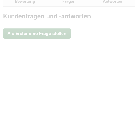
Bewertung
Fragen
Antworten
Bewertungen.
Wolfsbacher
Natur
Kundenfragen und -antworten
Minzesticks
Als Erster eine Frage stellen