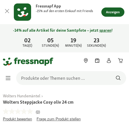
Fressnapf App
-15% auf den ersten Einkauf mit Friends
Anzeigen
-14% auf alle Artikel für deine Samtpfote – jetzt
sparen
!
02
05
19
23
TAG(E)
STUNDE(N)
MINUTE(N)
SEKUNDE(N)
Wolters Hundemäntel
Wolters Steppjacke Cosy oliv 24 cm
(0)
Produkt bewerten
Frage zum Produkt stellen