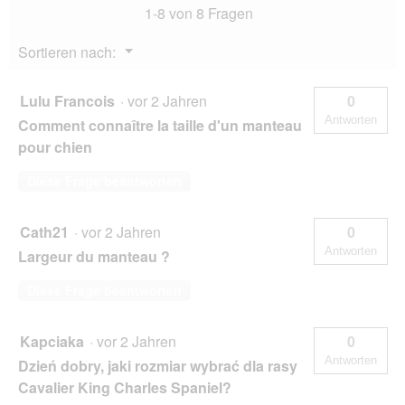
1-8 von 8 Fragen
Menü
Sortieren nach:
▼
Lulu Francois
·
vor 2 Jahren
0
Antworten
Comment connaître la taille d'un manteau
pour chien
Diese Frage beantworten
Cath21
·
vor 2 Jahren
0
Antworten
Largeur du manteau ?
Diese Frage beantworten
Kapciaka
·
vor 2 Jahren
0
Antworten
Dzień dobry, jaki rozmiar wybrać dla rasy
Cavalier King Charles Spaniel?