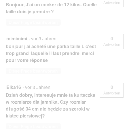
Antworten
Bonjour, J’ai un cocker de 12 kilos. Quelle
taille dois je prendre ?
Diese Frage beantworten
mimimimi
·
vor 3 Jahren
0
Antworten
bonjour j ai acheté une parka taille L c'est
trop grand laquelle il faut prendre merci
pour votre réponse
Diese Frage beantworten
Elka16
·
vor 3 Jahren
0
Antworten
Dzień dobry, interesuje mnie ta kurteczka
w rozmiarze dla jamnika. Czy rozmiar
długość 34 cm nie będzie za szeroki w
klatce piersiowej?
Diese Frage beantworten