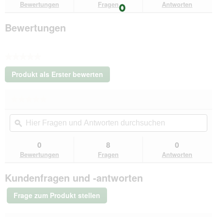
Bewertungen
Fragen
Antworten
oliv
24
cm
Bewertungen
★★★★★
Kein
Produkt als Erster bewerten
Beurteilungswert
.
Mit
★★★★★
★★★★★
dieser
Kein
Aktion
Hier
Hie
Beurteilungswert
wird
Fragen
ϙ
Fra
für
ein
Wolters
und
un
modales
Steppjacke
Antworten
Ant
0
8
0
Dialogfeld
Cosy
durchsuchen
du
Bewertungen
Fragen
Antworten
oliv
geöffnet.
24
cm
Kundenfragen und -antworten
Frage zum Produkt stellen