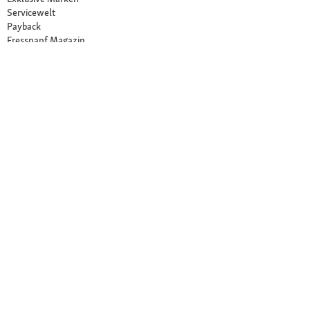
Servicewelt
Payback
Fressnapf Magazin
Dr. Fressnapf
Tierversicherung
Fressnapf Apotheke
Unsere Märkte
Märkte finden
Services im Markt
Geschenkkarte
Fressnapf Salon
Activet Tierarztpraxen
Über Fressnapf
Über uns
Karriere
Verantwortung