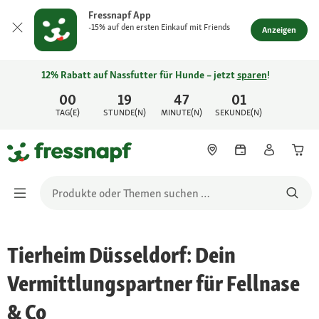
Fressnapf App
-15% auf den ersten Einkauf mit Friends
Anzeigen
12% Rabatt auf Nassfutter für Hunde – jetzt
sparen
!
00
19
47
01
TAG(E)
STUNDE(N)
MINUTE(N)
SEKUNDE(N)
Tierheim Düsseldorf: Dein
Vermittlungspartner für Fellnase
& Co