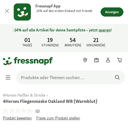
Fressnapf App
-15% auf den ersten Einkauf mit Friends
Anzeigen
-14% auf alle Artikel für deine Samtpfote – jetzt
sparen
!
01
19
54
21
TAG(E)
STUNDE(N)
MINUTE(N)
SEKUNDE(N)
4Horses Halfter & Stricke
4Horses Fliegenmaske Oakland WB (Warmblut)
(0)
Produkt bewerten
Frage zum Produkt stellen