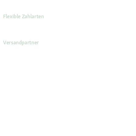
Flexible Zahlarten
Versandpartner
Deine Vorteile
Die Fressnapf App