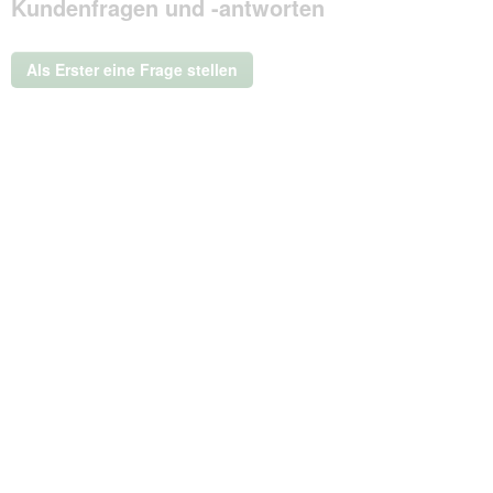
Kundenfragen und -antworten
dieser
Aktion
wird
ein
Als Erster eine Frage stellen
modales
Dialogfeld
geöffnet.