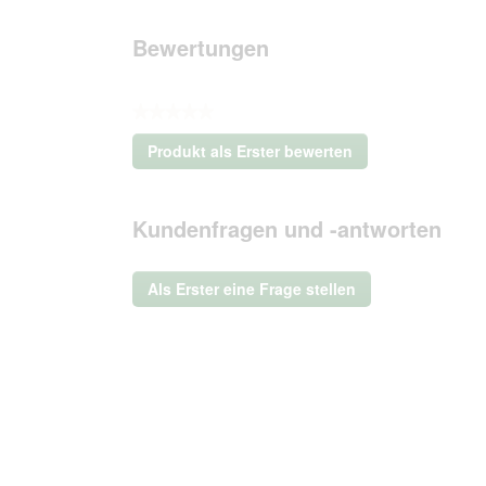
Bewertungen
★★★★★
Kein
Produkt als Erster bewerten
Beurteilungswert
.
Mit
dieser
Kundenfragen und -antworten
Aktion
wird
ein
Als Erster eine Frage stellen
modales
Dialogfeld
geöffnet.