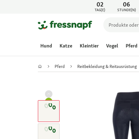
02
06
TAG(E)
STUNDE(N)
Hund
Katze
Kleintier
Vogel
Pferd
Pferd
Reitbekleidung & Reitausrüstung