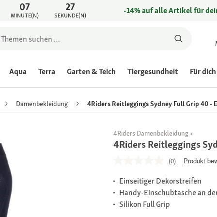
07
27
-14% auf alle Artikel für de
MINUTE(N)
SEKUNDE(N)
Aqua
Terra
Garten & Teich
Tiergesundheit
Für dich
Damenbekleidung
4Riders Reitleggings Sydney Full Grip 40 - 
4Riders Damenbekleidung
4Riders Reitleggings Syd
(0)
Produkt be
Einseitiger Dekorstreifen
Handy-Einschubtasche an der
Silikon Full Grip