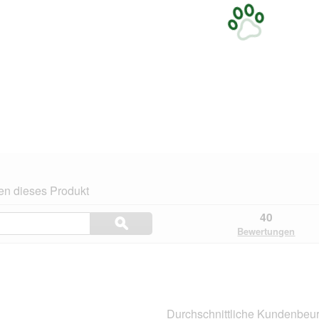
en dieses Produkt
Themen
40
ϙ
und
Suchen
Bewertungen
Bewertungen
suchen
.
Durchschnittliche Kundenbeur