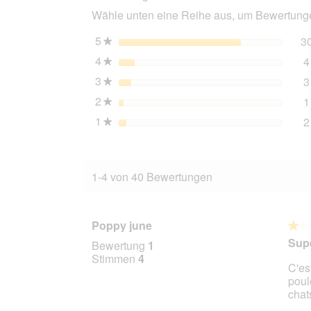
Thunfisch
Wähle unten eine Reihe aus, um Bewertungen
und
Huhn
5
Sterne
3
★
4
Sterne
4
★
3
Sterne
3
★
2
Sterne
1
★
1
Sterne
2
★
1-4 von 40 Bewertungen
Poppy june
★★
★★
1
Sup
Bewertung
1
von
Stimmen
4
C'es
5
poul
Stern
chat