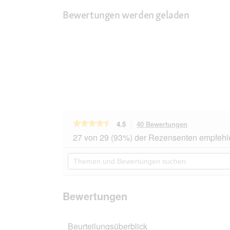
Bewertungen werden geladen
★★★★★
★★★★★
4.5
40 Bewertungen
Mit
dieser
4.5
27 von 29 (93%) der Rezensenten empfehl
von
Aktion
5
navigierst
Themen
Sternen.
du
und
Bewertungen
zu
Bewertungen
lesen
den
suchen
für
Bewertungen
Almo
Bewertungen
nature
Almo
HFC
Beurteilungsüberblick
6x70g