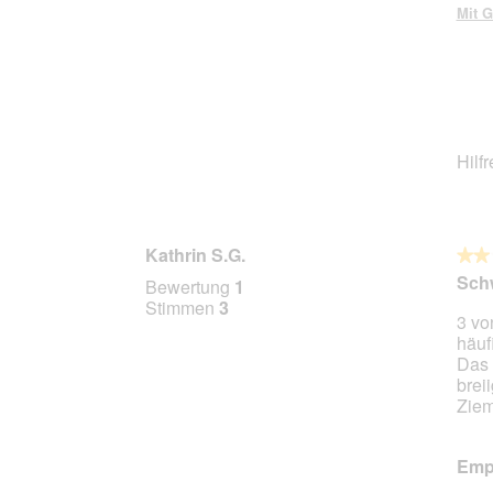
Mit G
Hilf
Kathrin S.G.
★★
★★
2
Schw
Bewertung
1
von
Stimmen
3
3 vo
5
häuf
Stern
Das 
brei
Zie
Empf