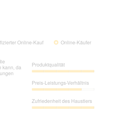
2
Zufriedenheit
von
des
5
Haustiers,
2
von
5
fizierter Online-Kauf
Online-Käufer
*
die
Produktqualität
n kann, da
kungen
Produktqualität,
5
Preis-Leistungs-Verhältnis
von
5
Preis-
Leistungs-
Zufriedenheit des Haustiers
Verhältnis,
4
Zufriedenheit
von
des
5
Haustiers,
5
von