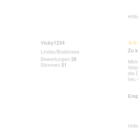
Hilf
Vicky1234
★★
★★
4
Zu k
Lindau/Bodensee
von
Bewertungen
26
Mein
5
Stimmen
51
Verp
Stern
die 
her,
Empf
Hilf