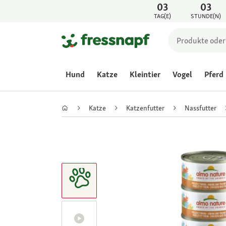
03
03
TAG(E)
STUNDE(N)
Hund
Katze
Kleintier
Vogel
Pferd
Katze
Katzenfutter
Nassfutter