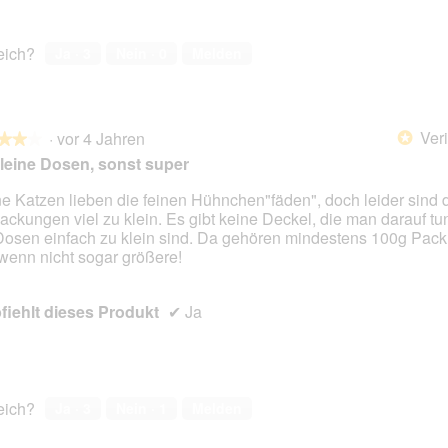
reich?
Ja ·
3
Nein ·
0
Melden
Veri
·
vor 4 Jahren
*
★★★
★★★
leine Dosen, sonst super
e Katzen lieben die feinen Hühnchen"fäden", doch leider sind 
ackungen viel zu klein. Es gibt keine Deckel, die man darauf tu
en.
Dosen einfach zu klein sind. Da gehören mindestens 100g Pac
 wenn nicht sogar größere!
iehlt dieses Produkt
✔
Ja
reich?
Ja ·
3
Nein ·
1
Melden