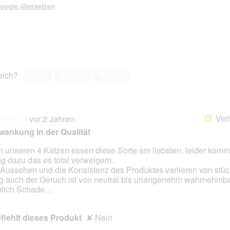
oogle übersetzen
reich?
Ja ·
4
Nein ·
0
Melden
Veri
·
vor 2 Jahren
*
★★★
★★★
ankung in der Qualität
n unseren 4 Katzen essen diese Sorte am liebsten, leider komm
ig dazu das es total verweigern.
en.
Aussehen und die Konsistenz des Produktes variieren von stück
ig auch der Geruch ist von neutral bis unangenehm wahrnehmba
mlich Schade…
iehlt dieses Produkt
✘
Nein