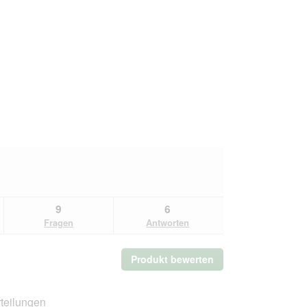
9
6
Fragen
Antworten
Produkt bewerten
.
Mit
dieser
Aktion
teilungen