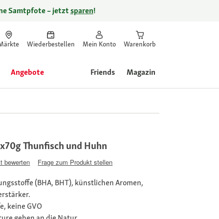
ine Samtpfote – jetzt
sparen
!
Märkte
Wiederbestellen
Mein Konto
Warenkorb
Angebote
Friends
Magazin
x70g Thunfisch und Huhn
t bewerten
Frage zum Produkt stellen
ngsstoffe (BHA, BHT), künstlichen Aromen,
rstärker.
e, keine GVO
ture gehen an die Natur