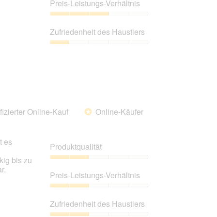
1
Preis-Leistungs-Verhältnis
von
5
Preis-
Leistungs-
Zufriedenheit des Haustiers
Verhältnis,
3
Zufriedenheit
von
des
5
Haustiers,
1
von
5
fizierter Online-Kauf
Online-Käufer
*
t es
Produktqualität
ig bis zu
Produktqualität,
r.
2
Preis-Leistungs-Verhältnis
von
5
Preis-
Leistungs-
Zufriedenheit des Haustiers
Verhältnis,