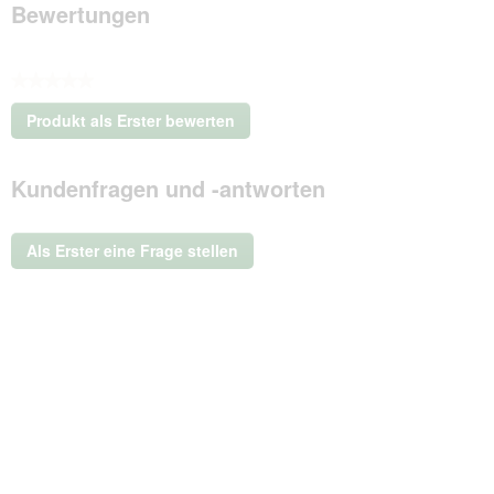
Bewertungen
★★★★★
Kein
Produkt als Erster bewerten
Beurteilungswert
.
Mit
Kundenfragen und -antworten
dieser
Aktion
wird
ein
Als Erster eine Frage stellen
modales
Dialogfeld
geöffnet.