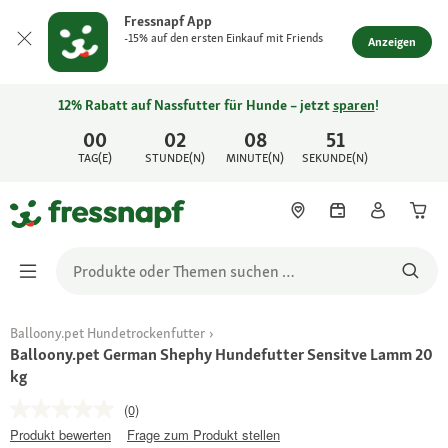
Fressnapf App
-15% auf den ersten Einkauf mit Friends
Anzeigen
12% Rabatt auf Nassfutter für Hunde – jetzt
sparen
!
00
02
08
51
TAG(E)
STUNDE(N)
MINUTE(N)
SEKUNDE(N)
Balloony.pet Hundetrockenfutter
Balloony.pet German Shephy Hundefutter Sensitve Lamm 20
kg
(0)
Produkt bewerten
Frage zum Produkt stellen