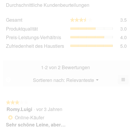
Durchschnittliche Kundenbeurteilungen
Ge
Gesamt
3.5
★★★★★
★★★★★
Dur
Pro
Produktqualität
3.0
Bew
Dur
3.5
Pre
Preis-Leistungs-Verhältnis
4.0
Bew
von
Lei
3
Zuf
Zufriedenheit des Haustiers
5.0
5.
Ver
von
des
Dur
5.
Hau
Bew
Dur
4
Bew
1-2 von 2 Bewertungen
von
5
5.
von
≡
Menü
Sortieren nach:
Relevanteste
?
▼
5.
Wen
du
auf
die
folg
★★★★★
★★★★★
Scha
Romy.Luigi
·
vor 3 Jahren
3
klick
von
wird
Online-Käufer
*
der
5
unte
Sehr schöne Leine, aber…
Sternen.
aufg
Inhal