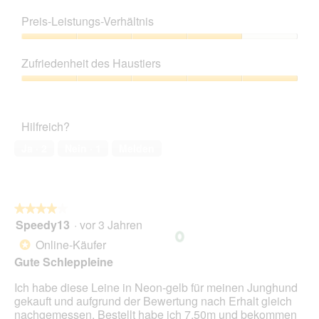
Produktqualität,
r
f
i
2
d
Preis-Leistungs-Verhältnis
e
t
von
e
k
d
5
Preis-
i
t
i
Leistungs-
n
e
e
Zufriedenheit des Haustiers
Verhältnis,
m
L
s
4
o
Zufriedenheit
e
e
von
d
des
i
r
5
a
Haustiers,
n
A
Hilfreich?
l
5
e
k
e
von
t
Ja ·
2
Nein ·
1
Melden
s
5
i
D
o
i
n
a
w
l
★★★★★
★★★★★
i
o
Speedy13
·
vor 3 Jahren
r
4
g
d
von
Online-Käufer
*
f
e
5
Gute Schleppleine
e
i
Sternen.
l
n
Ich habe diese Leine in Neon-gelb für meinen Junghund
d
m
gekauft und aufgrund der Bewertung nach Erhalt gleich
g
o
nachgemessen. Bestellt habe ich 7,50m und bekommen
e