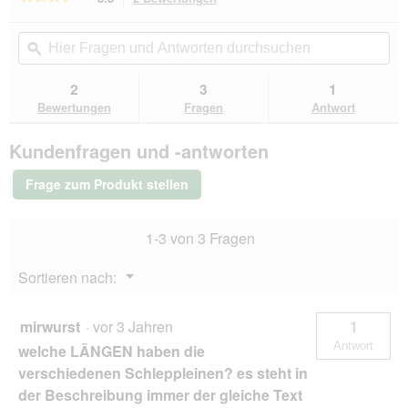
dieser
3.5
von
Aktion
Hier
Hie
5
navigierst
Fragen
ϙ
Fra
Sternen.
du
und
un
Bewertungen
zu
Antworten
Ant
2
3
1
lesen
den
durchsuchen
du
für
Bewertungen
Fragen
Antwort
Bewertungen.
bio-
leine
Kundenfragen und -antworten
15-
25
kg
Frage zum Produkt stellen
Biothane
Schleppleine
schwarz
1-3 von 3 Fragen
15
m
Menü
Sortieren nach:
▼
mirwurst
·
vor 3 Jahren
1
Antwort
welche LÄNGEN haben die
verschiedenen Schleppleinen? es steht in
der Beschreibung immer der gleiche Text