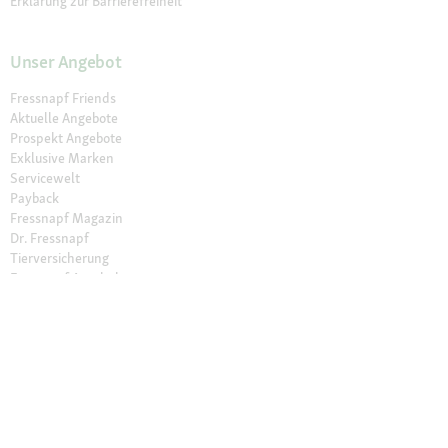
Erklärung zur Barrierefreiheit
Unser Angebot
Fressnapf Friends
Aktuelle Angebote
Prospekt Angebote
Exklusive Marken
Servicewelt
Payback
Fressnapf Magazin
Dr. Fressnapf
Tierversicherung
Fressnapf Apotheke
Unsere Märkte
Märkte finden
Services im Markt
Geschenkkarte
Fressnapf Salon