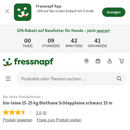
Fressnapf App
-15% auf den ersten Einkauf mit Friends
Anzeigen
12% Rabatt auf Nassfutter für Hunde – jetzt
sparen
!
00
09
42
41
TAG(E)
STUNDE(N)
MINUTE(N)
SEKUNDE(N)
bio-leine Hundeleinen
bio-leine 15-25 kg Biothane Schleppleine schwarz 15 m
3.5
(2)
Produkt bewerten
Frage zum Produkt stellen