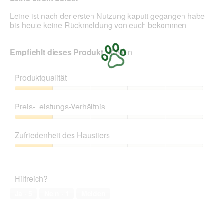
aktua
Leine ist nach der ersten Nutzung kaputt gegangen habe
bis heute keine Rückmeldung von euch bekommen
Empfiehlt dieses Produkt
✘
Nein
Produktqualität
Produktqualität,
1
Preis-Leistungs-Verhältnis
von
5
Preis-
Leistungs-
Zufriedenheit des Haustiers
Verhältnis,
1
Zufriedenheit
von
des
5
Haustiers,
Hilfreich?
1
von
Ja ·
5
Nein ·
1
Melden
5