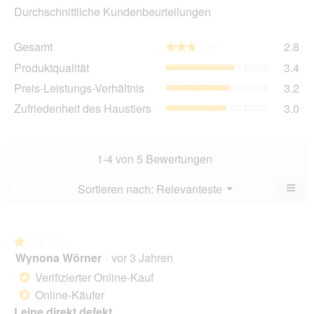
Durchschnittliche Kundenbeurteilungen
Ge
Gesamt
2.8
★★★★★
★★★★★
Dur
Pro
Produktqualität
3.4
Bew
Dur
2.8
Pre
Preis-Leistungs-Verhältnis
3.2
Bew
von
Lei
3.4
Zuf
Zufriedenheit des Haustiers
3.0
5.
Ver
von
des
Dur
5.
Hau
Bew
Dur
3.2
Bew
1-4 von 5 Bewertungen
von
3
5.
von
≡
Menü
Sortieren nach:
Relevanteste
?
▼
5.
Wen
du
auf
die
folg
★★★★★
★★★★★
Scha
Wynona Wörner
·
vor 3 Jahren
1
klick
von
wird
Verifizierter Online-Kauf
*
der
5
unte
Online-Käufer
*
Sternen.
aufg
Leine direkt defekt
Inhal