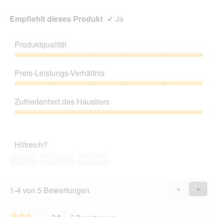
Empfiehlt dieses Produkt
✔
Ja
Produktqualität
Produktqualität,
5
Preis-Leistungs-Verhältnis
von
5
Preis-
Leistungs-
Zufriedenheit des Haustiers
Verhältnis,
5
Zufriedenheit
von
des
5
Haustiers,
Hilfreich?
5
von
Ja ·
0
Nein ·
0
Melden
5
1-4 von 5 Bewertungen
Zurück
◄
Weiter
►
Reviews
Revie
★★★★★
★★★★★