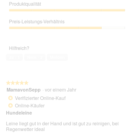
Produktqualität
Produktqualität,
5
Preis-Leistungs-Verhältnis
von
5
Preis-
Leistungs-
Verhältnis,
Hilfreich?
4
von
Ja ·
1
Nein ·
2
Melden
5
★★★★★
★★★★★
MamavonSepp
·
vor einem Jahr
5
von
Verifizierter Online-Kauf
*
5
Online-Käufer
*
Sternen.
Hundeleine
Leine liegt gut in der Hand und ist gut zu reinigen, bei
Regenwetter ideal