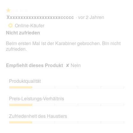
★★★★★
★★★★★
Xxxxxxxxxxxxxxxxxxxxccccc
·
vor 2 Jahren
1
von
Online-Käufer
*
5
Nicht zufrieden
Sternen.
Beim ersten Mal ist der Karabiner gebrochen. Bin nicht
zufrieden.
Empfiehlt dieses Produkt
✘
Nein
Produktqualität
Produktqualität,
1
Preis-Leistungs-Verhältnis
von
5
Preis-
Leistungs-
Zufriedenheit des Haustiers
Verhältnis,
1
Zufriedenheit
von
des