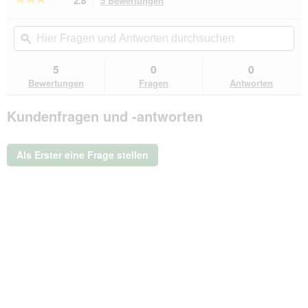
2.8
5 Bewertungen
Mit
dieser
2.8
von
Aktion
Hier
Hie
5
navigierst
Fragen
ϙ
Fra
Sternen.
du
und
un
Bewertungen
zu
Antworten
Ant
5
0
0
lesen
den
durchsuchen
du
für
Bewertungen
Fragen
Antworten
Bewertungen.
bio-
leine
Kundenfragen und -antworten
ab
35
kg
Biothane
Als Erster eine Frage stellen
Schleppleine
kastanie
braun
5
m