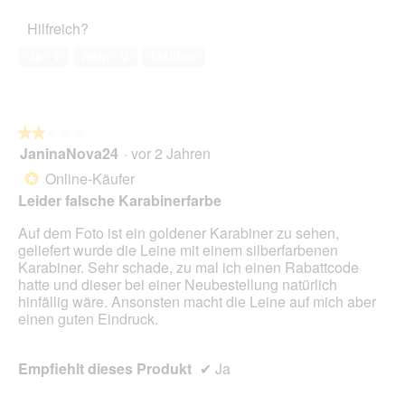
5
Haustiers,
Hilfreich?
1
von
Ja ·
1
Nein ·
0
Melden
5
★★★★★
★★★★★
JaninaNova24
·
vor 2 Jahren
2
von
Online-Käufer
*
5
Leider falsche Karabinerfarbe
Sternen.
Auf dem Foto ist ein goldener Karabiner zu sehen,
geliefert wurde die Leine mit einem silberfarbenen
Karabiner. Sehr schade, zu mal ich einen Rabattcode
hatte und dieser bei einer Neubestellung natürlich
hinfällig wäre. Ansonsten macht die Leine auf mich aber
einen guten Eindruck.
Empfiehlt dieses Produkt
✔
Ja