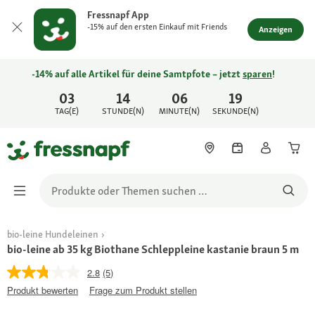
Fressnapf App
-15% auf den ersten Einkauf mit Friends
Anzeigen
-14% auf alle Artikel für deine Samtpfote – jetzt
sparen
!
03
14
06
19
TAG(E)
STUNDE(N)
MINUTE(N)
SEKUNDE(N)
bio-leine Hundeleinen
bio-leine ab 35 kg Biothane Schleppleine kastanie braun 5 m
2.8
(5)
Produkt bewerten
Frage zum Produkt stellen