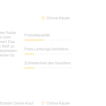
1
von
5
Online-Käufer
*
eren Farbe
Produktqualität
t nicht
ffnen! Das
Produktqualität,
a Stoff zu
2
Preis-Leistungs-Verhältnis
bertrieben
von
ehlen für
5
Preis-
Leistungs-
Zufriedenheit des Haustiers
Verhältnis,
1
Zufriedenheit
von
des
5
Haustiers,
1
von
5
fizierter Online-Kauf
Online-Käufer
*