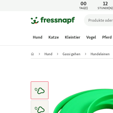
00
12
TAG(E)
STUNDE(N)
Hund
Katze
Kleintier
Vogel
Pferd
Hund
Gassi gehen
Hundeleinen