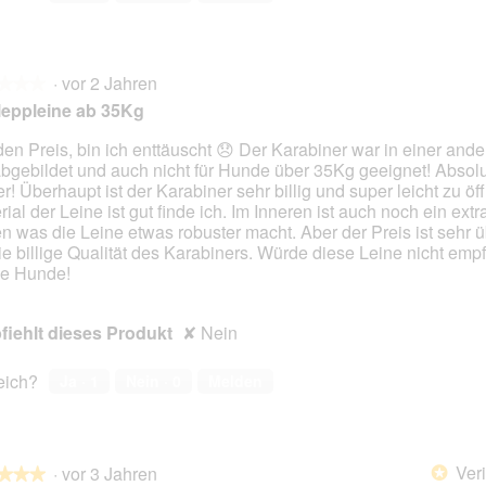
·
vor 2 Jahren
★★★
★★★
eppleine ab 35Kg
den Preis, bin ich enttäuscht 😞 Der Karabiner war in einer and
abgebildet und auch nicht für Hunde über 35Kg geeignet! Absolu
en.
er! Überhaupt ist der Karabiner sehr billig und super leicht zu ö
ial der Leine ist gut finde ich. Im Inneren ist auch noch ein extr
n was die Leine etwas robuster macht. Aber der Preis ist sehr ü
die billige Qualität des Karabiners. Würde diese Leine nicht empf
e Hunde!
iehlt dieses Produkt
✘
Nein
reich?
Ja ·
1
Nein ·
0
Melden
Veri
·
vor 3 Jahren
*
★★★
★★★