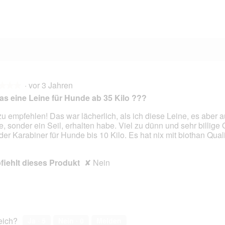
1 Bewertung mit 1 Stern.
Auswählen, um nach Bewertungen mit 1 Stern zu filtern.
·
vor 3 Jahren
★★★
★★★
das eine Leine für Hunde ab 35 Kilo ???
zu empfehlen! Das war lächerlich, als ich diese Leine, es aber 
e, sonder ein Seil, erhalten habe. Viel zu dünn und sehr billige 
en.
der Karabiner für Hunde bis 10 Kilo. Es hat nix mit biothan Quali
iehlt dieses Produkt
✘
Nein
reich?
Ja ·
5
Nein ·
0
Melden