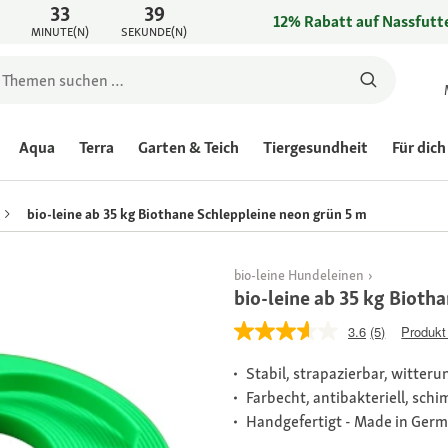
33
39
12% Rabatt auf Nassfutte
MINUTE(N)
SEKUNDE(N)
Aqua
Terra
Garten & Teich
Tiergesundheit
Für dich
bio-leine ab 35 kg Biothane Schleppleine neon grün 5 m
bio-leine Hundeleinen
bio-leine ab 35 kg Bioth
3.6
(5)
Produkt
Stabil, strapazierbar, witte
Farbecht, antibakteriell, schi
Handgefertigt - Made in Ger