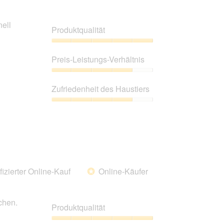
nell
Produktqualität
Produktqualität,
5
Preis-Leistungs-Verhältnis
von
5
Preis-
Leistungs-
Zufriedenheit des Haustiers
Verhältnis,
4
Zufriedenheit
von
des
5
Haustiers,
4
von
5
fizierter Online-Kauf
Online-Käufer
*
chen.
Produktqualität