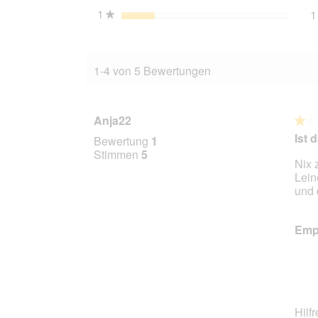
1
Sterne
1
★
1-4 von 5 Bewertungen
Anja22
★★
★★
1
Ist 
Bewertung
1
von
Stimmen
5
Nix 
5
Lein
Stern
und 
Empf
Hilf