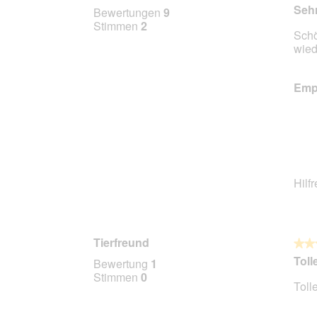
5
Sehr
Bewertungen
9
von
Stimmen
2
Schö
5
wied
Stern
Empf
Hilf
Tierfreund
★★
★★
5
Toll
Bewertung
1
von
Stimmen
0
Toll
5
Stern