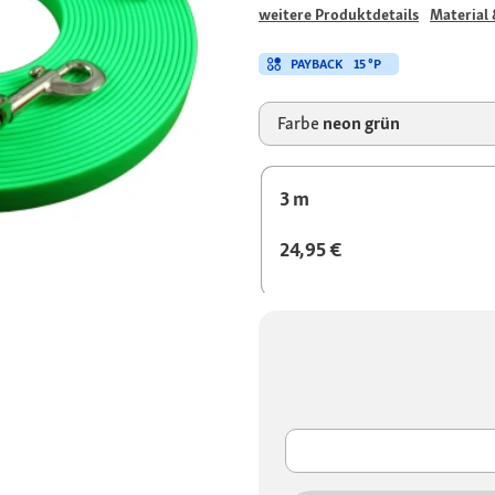
weitere Produktdetails
Material 
PAYBACK
15 °P
Farbe
neon grün
3 m
24,95 €