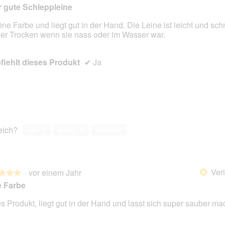
 gute Schleppleine
ne Farbe und liegt gut in der Hand. Die Leine ist leicht und sch
er Trocken wenn sie nass oder im Wasser war.
en.
iehlt dieses Produkt
✔
Ja
reich?
Ja ·
1
Nein ·
0
Melden
Veri
·
vor einem Jahr
*
★★★
★★★
e Farbe
es Produkt, liegt gut in der Hand und lasst sich super sauber ma
en.