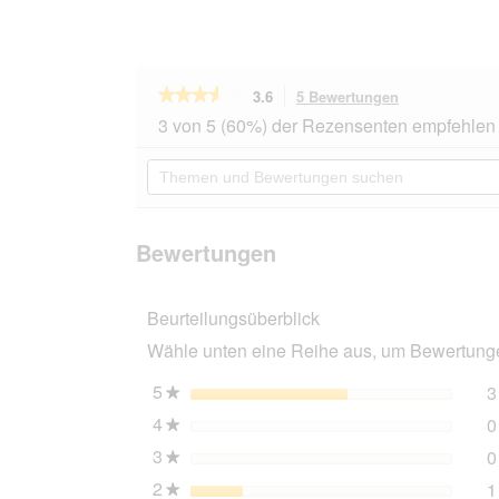
★★★★★
★★★★★
3.6
5 Bewertungen
Mit
dieser
3.6
3 von 5 (60%) der Rezensenten empfehlen 
von
Aktion
5
navigierst
Themen
Sternen.
du
und
Bewertungen
zu
Bewertungen
lesen
den
suchen
für
Bewertungen.
bio-
Bewertungen
leine
ab
35
Beurteilungsüberblick
kg
Biothane
Wähle unten eine Reihe aus, um Bewertungen
Schleppleine
neon
grün
5
Sterne
3
★
5
4
Sterne
0
m
★
3
Sterne
0
★
2
Sterne
1
★