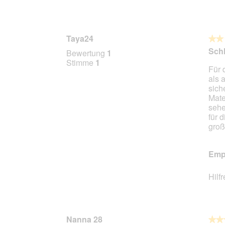
Taya24
★★
★★
2
Schl
Bewertung
1
von
Stimme
1
Für 
5
als 
Stern
sich
Mater
sehe
für 
groß
Empf
Hilf
Nanna 28
★★
★★