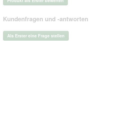
Produkt als Erster bewerten
Beurteilungswert
.
Mit
Kundenfragen und -antworten
dieser
Aktion
wird
ein
Als Erster eine Frage stellen
modales
Dialogfeld
geöffnet.