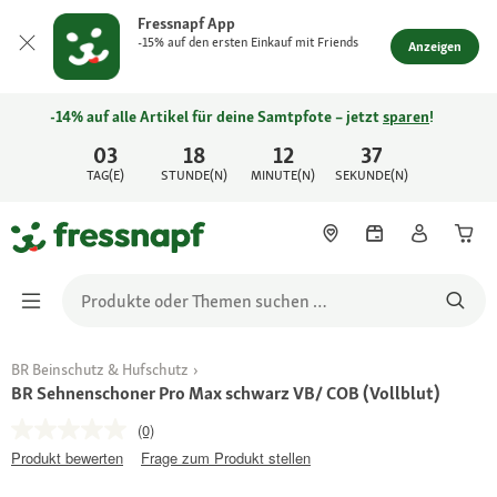
Fressnapf App
-15% auf den ersten Einkauf mit Friends
Anzeigen
-14% auf alle Artikel für deine Samtpfote – jetzt
sparen
!
03
18
12
37
TAG(E)
STUNDE(N)
MINUTE(N)
SEKUNDE(N)
BR Beinschutz & Hufschutz
BR Sehnenschoner Pro Max schwarz VB/ COB (Vollblut)
(0)
Produkt bewerten
Frage zum Produkt stellen