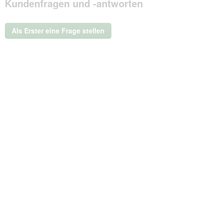
Kundenfragen und -antworten
dieser
Aktion
wird
ein
Als Erster eine Frage stellen
modales
Dialogfeld
geöffnet.