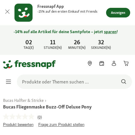
Fressnapf App
-15% auf den ersten Einkauf mit Friends
Anzeigen
-14% auf alle Artikel für deine Samtpfote – jetzt
sparen
!
02
11
26
32
TAG(E)
STUNDE(N)
MINUTE(N)
SEKUNDE(N)
Bucas Halfter & Stricke
Bucas Fliegenmaske Buzz-Off Deluxe Pony
(0)
Produkt bewerten
Frage zum Produkt stellen