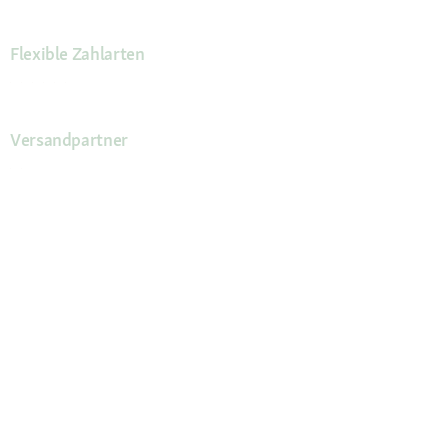
Flexible Zahlarten
Versandpartner
Deine Vorteile
Die Fressnapf App