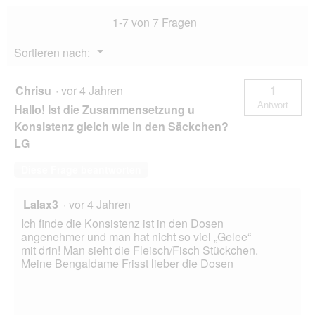
5
1-7 von 7 Fragen
Lachs
24x200
g
Menü
Sortieren nach:
▼
Chrisu
·
vor 4 Jahren
1
Antwort
Hallo! Ist die Zusammensetzung u
Konsistenz gleich wie in den Säckchen?
LG
Diese Frage beantworten
Lalax3
·
vor 4 Jahren
Ich finde die Konsistenz ist in den Dosen
angenehmer und man hat nicht so viel „Gelee“
mit drin! Man sieht die Fleisch/Fisch Stückchen.
Meine Bengaldame Frisst lieber die Dosen