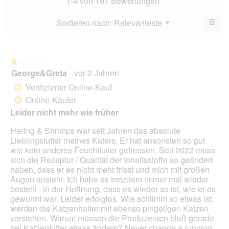
1-4 von 197 Bewertungen
von
4.2
5.
von
≡
Menü
Sortieren nach:
Relevanteste
?
▼
5.
Wen
du
auf
die
folg
★★★★★
★★★★★
Scha
George&Greta
·
vor 3 Jahren
1
klick
von
wird
Verifizierter Online-Kauf
*
der
5
unte
Online-Käufer
*
Sternen.
aufg
Leider nicht mehr wie früher
Inhal
aktua
Hering & Shrimps war seit Jahren das absolute
Lieblingsfutter meines Katers. Er hat ansonsten so gut
wie kein anderes Feuchtfutter gefressen. Seit 2022 muss
sich die Rezeptur / Qualität der Inhaltsstoffe so geändert
haben, dass er es nicht mehr frisst und mich mit großen
Augen ansieht. Ich habe es trotzdem immer mal wieder
bestellt - in der Hoffnung, dass es wieder so ist, wie er es
gewohnt war. Leider erfolglos. Wie schlimm so etwas ist,
werden die Katzenhalter mit ebenso pingeligen Katzen
verstehen. Warum müssen die Produzenten bloß gerade
bei Katzenfutter etwas ändern? Never change a running