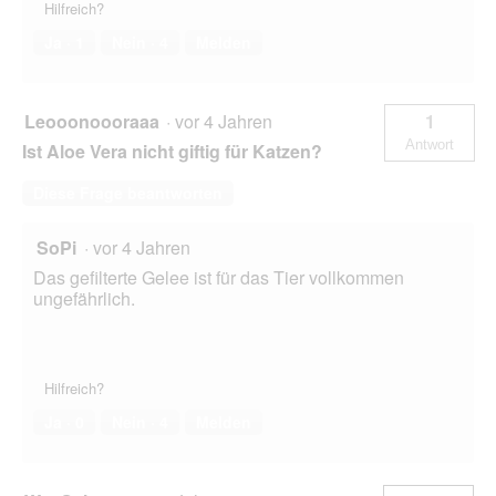
Hilfreich?
Ja ·
1
Nein ·
4
Melden
Leooonoooraaa
·
vor 4 Jahren
1
Antwort
Ist Aloe Vera nicht giftig für Katzen?
Diese Frage beantworten
SoPi
·
vor 4 Jahren
Das gefilterte Gelee ist für das Tier vollkommen
ungefährlich.
Hilfreich?
Ja ·
0
Nein ·
4
Melden