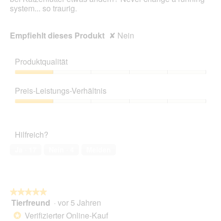
system... so traurig.
Empfiehlt dieses Produkt
✘
Nein
Produktqualität
Produktqualität,
1
Preis-Leistungs-Verhältnis
von
5
Preis-
Leistungs-
Verhältnis,
Hilfreich?
1
von
Ja ·
17
Nein ·
4
Melden
5
★★★★★
★★★★★
Tierfreund
·
vor 5 Jahren
5
von
Verifizierter Online-Kauf
*
5