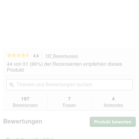
★★★★★
★★★★★
4.6
197 Bewertungen
Mit
dieser
4.6
44 von 51 (86%) der Rezensenten empfehlen dieses
von
Aktion
Produkt
5
navigierst
Sternen.
du
Themen
Th
Bewertungen
zu
und
ϙ
un
lesen
den
Bewertungen
Be
für
Bewertungen.
Catz
suchen
su
197
7
4
finefood
Bewertungen
Fragen
Antworten
Nassfutter
Katze
Classic
Bewertungen
Produkt bewerten
.
Adult
No.
Mit
5
die
Lachs