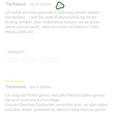
Tierfreund
·
vor 9 Jahren
a
r
5
n
d
von
Ich achte auf eine gesunde Ernährung meiner beiden
e
5
Samtpfoten :-) wie bei jeder Futterumstellung ist der
i
Sternen.
Anfang schwer, aber mittlerweile fressen sie es super
n
gerne und ich weiß, dass ich ihnen mit diesem Futter
m
etwas gutes tue.
o
d
a
l
Hilfreich?
e
s
Ja ·
4
Nein ·
3
Melden
D
i
a
l
o
★★★★★
★★★★★
g
Tierfreund
·
vor 9 Jahren
5
f
von
Ich mag das Futter gerne, weil die Fleischzutaten genau
e
5
benannt sind und auf unnötige
l
Sternen.
Kräuter/Gemüse/Obstsorten verzichtet wird, es aber dabei
d
trotzdem relativ preiswert ist. Meine Katze frisst es gerne.
g