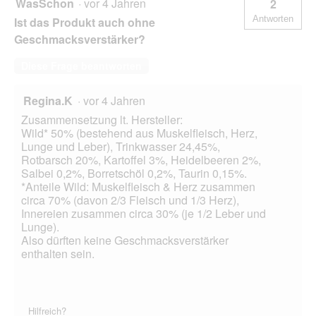
WasSchon
·
vor 4 Jahren
2
Antworten
Ist das Produkt auch ohne
Geschmacksverstärker?
Diese Frage beantworten
Regina.K
·
vor 4 Jahren
Zusammensetzung lt. Hersteller:
Wild* 50% (bestehend aus Muskelfleisch, Herz,
Lunge und Leber), Trinkwasser 24,45%,
Rotbarsch 20%, Kartoffel 3%, Heidelbeeren 2%,
Salbei 0,2%, Borretschöl 0,2%, Taurin 0,15%.
*Anteile Wild: Muskelfleisch & Herz zusammen
circa 70% (davon 2/3 Fleisch und 1/3 Herz),
Innereien zusammen circa 30% (je 1/2 Leber und
Lunge).
Also dürften keine Geschmacksverstärker
enthalten sein.
Hilfreich?