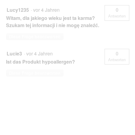
Lucy1235
·
vor 4 Jahren
0
Antworten
Witam, dla jakiego wieku jest ta karma?
Szukam tej informacji i nie mogę znaleźć.
Diese Frage beantworten
Lucie3
·
vor 4 Jahren
0
Antworten
Ist das Produkt hypoallergen?
Diese Frage beantworten