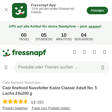
Fressnapf App
-15% auf den ersten Einkauf mit
Anzeigen
Friends
-14% auf alle Artikel für deine Samtpfote – jetzt
sparen
!
00
05
10
04
TAG(E)
STUNDE(N)
MINUTE(N)
SEKUNDE(N)
Catz finefood Nassfutter
Catz finefood Nassfutter Katze Classic Adult No. 5
Lachs 24x200 g
4.6
(197)
Produkt bewerten
Frage zum Produkt stellen