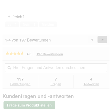
e
ö
f
f
Hilfreich?
n
Ja ·
4
Nein ·
3
Melden
e
t
.
1-4 von 197 Bewertungen
Zurück
◄
Weiter
►
Reviews
Revie
★★★★★
★★★★★
4.6
197 Bewertungen
Mit
dieser
4.6
von
Aktion
Hier
Hie
5
navigierst
Fragen
ϙ
Fra
Sternen.
du
und
un
Bewertungen
zu
Antworten
Ant
197
7
4
lesen
den
durchsuchen
du
für
Bewertungen
Fragen
Antworten
Bewertungen.
Catz
finefood
Kundenfragen und -antworten
Nassfutter
Katze
Classic
Frage zum Produkt stellen
Adult
No.