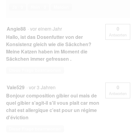
Ja ·
0
Nein ·
0
Melden
Angie88
·
vor einem Jahr
0
Antworten
Hallo, ist das Dosenfutter von der
Konsistenz gleich wie die Säckchen?
Meine Katzen haben im Moment die
Säckchen immer gefressen .
Diese Frage beantworten
Vale529
·
vor 3 Jahren
0
Antworten
Bonjour composition gibier oui mais de
quel gibier s'agit-il s'il vous plaît car mon
chat est allergique c'est pour un régime
d'éviction
Diese Frage beantworten