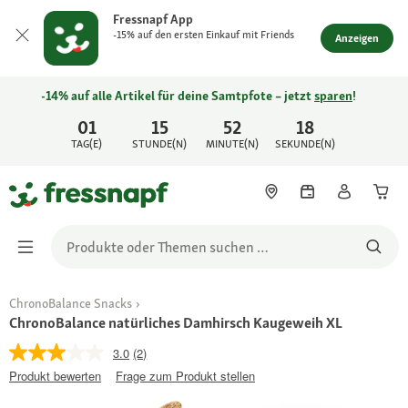
Fressnapf App
-15% auf den ersten Einkauf mit Friends
Anzeigen
-14% auf alle Artikel für deine Samtpfote – jetzt
sparen
!
01
15
52
18
TAG(E)
STUNDE(N)
MINUTE(N)
SEKUNDE(N)
ChronoBalance Snacks
ChronoBalance natürliches Damhirsch Kaugeweih XL
3.0
(2)
Produkt bewerten
Frage zum Produkt stellen