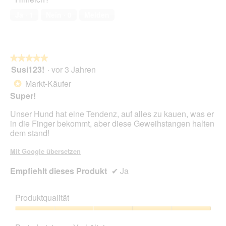
1
von
Ja ·
1
Nein ·
0
Melden
5
★★★★★
★★★★★
Susi123!
·
vor 3 Jahren
5
von
Markt-Käufer
*
5
Super!
Sternen.
Unser Hund hat eine Tendenz, auf alles zu kauen, was er
in die Finger bekommt, aber diese Geweihstangen halten
dem stand!
Mit Google übersetzen
Empfiehlt dieses Produkt
✔
Ja
Produktqualität
Produktqualität,
5