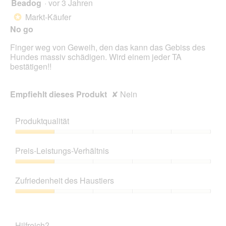
Beadog
·
vor 3 Jahren
1
klick
von
wird
Markt-Käufer
*
der
5
unte
No go
Sternen.
aufg
Inhal
Finger weg von Geweih, den das kann das Gebiss des
aktua
Hundes massiv schädigen. Wird einem jeder TA
bestätigen!!
Empfiehlt dieses Produkt
✘
Nein
Produktqualität
Produktqualität,
1
Preis-Leistungs-Verhältnis
von
5
Preis-
Leistungs-
Zufriedenheit des Haustiers
Verhältnis,
1
Zufriedenheit
von
des
5
Haustiers,
Hilfreich?