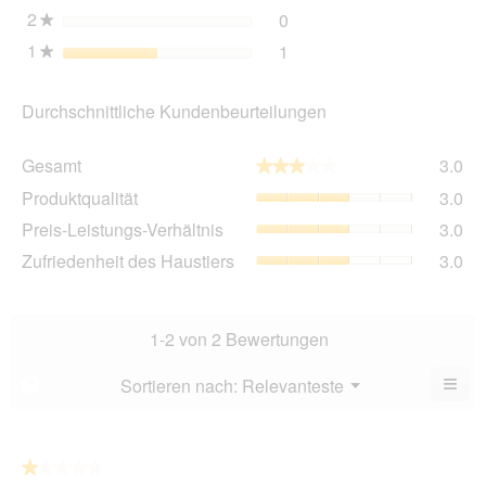
2
Sterne
0
0 Bewertungen mit 2 Ster
Auswählen, um nach Bewer
★
1
Sterne
1
1 Bewertung mit 1 Stern.
Auswählen, um nach Bewer
★
Durchschnittliche Kundenbeurteilungen
Ge
Gesamt
3.0
★★★★★
★★★★★
Dur
Pro
Produktqualität
3.0
Bew
Dur
3
Pre
Preis-Leistungs-Verhältnis
3.0
Bew
von
Lei
3
Zuf
Zufriedenheit des Haustiers
3.0
5.
Ver
von
des
Dur
5.
Hau
Bew
Dur
3
Bew
1-2 von 2 Bewertungen
von
3
5.
von
≡
Menü
Sortieren nach:
Relevanteste
?
▼
5.
Wen
du
auf
die
folg
★★★★★
★★★★★
Scha