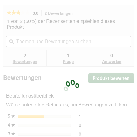
★★★★★
★★★★★
3.0
2 Bewertungen
Mit
dieser
3
1 von 2 (50%) der Rezensenten empfehlen dieses
von
Aktion
Produkt
5
navigierst
Sternen.
du
Themen
Th
Bewertungen
zu
und
ϙ
un
lesen
den
Bewertungen
Be
für
Bewertungen.
ChronoBalance
suchen
su
2
1
0
natürliches
Bewertungen
Frage
Antworten
Damhirsch
Kaugeweih
XL
Bewertungen
Produkt bewerten
.
Mit
die
Beurteilungsüberblick
Akt
wir
Wähle unten eine Reihe aus, um Bewertungen zu filtern.
ein
mo
5
Sterne
1
1 Bewertung mit 5 Sterne
Auswählen, um nach Bewer
★
Dia
4
Sterne
0
geö
0 Bewertungen mit 4 Ster
Auswählen, um nach Bewer
★
3
Sterne
0
0 Bewertungen mit 3 Ster
Auswählen, um nach Bewer
★