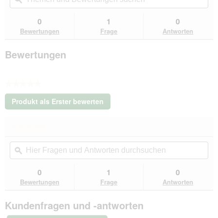
District
Bewertungen
Be
70
suchen
su
0
1
0
Hundebett
Bewertungen
Frage
Antworten
CLASSIC
rosa
M
Bewertungen
★★★★★
Kein
Produkt als Erster bewerten
Beurteilungswert
.
Mit
★★★★★
★★★★★
dieser
Kein
Aktion
Hier
Hie
Beurteilungswert
wird
Fragen
ϙ
Fra
für
ein
District
und
un
modales
70
Antworten
Ant
0
1
0
Dialogfeld
Hundebett
durchsuchen
du
Bewertungen
Frage
Antworten
CLASSIC
geöffnet.
rosa
M
Kundenfragen und -antworten