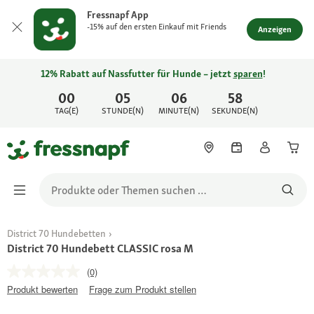
Fressnapf App
-15% auf den ersten Einkauf mit Friends
Anzeigen
12% Rabatt auf Nassfutter für Hunde – jetzt
sparen
!
00
05
06
58
TAG(E)
STUNDE(N)
MINUTE(N)
SEKUNDE(N)
District 70 Hundebetten
District 70 Hundebett CLASSIC rosa M
(0)
Produkt bewerten
Frage zum Produkt stellen