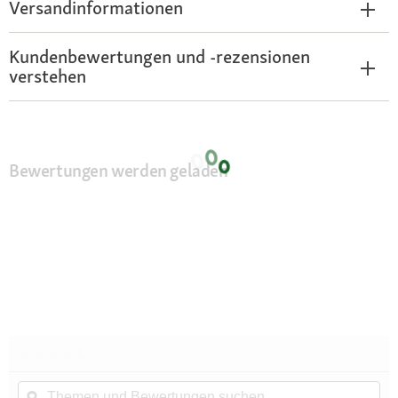
Versandinformationen
Kundenbewertungen und -rezensionen
verstehen
Bewertungen werden geladen
★★★★★
★★★★★
Kein
Themen
Th
Beurteilungswert
und
ϙ
un
für